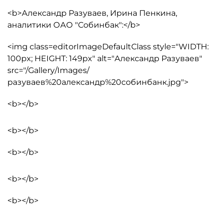
<b>Александр Разуваев, Ирина Пенкина,
аналитики ОАО "Собинбак":</b>
<img class=editorImageDefaultClass style="WIDTH:
100px; HEIGHT: 149px" alt="Александр Разуваев"
src="/Gallery/Images/
разуваев%20александр%20собинбанк.jpg">
<b></b>
<b></b>
<b></b>
<b></b>
<b></b>