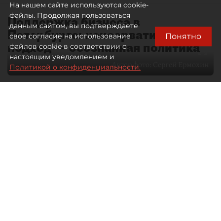
На нашем сайте используются cookie-
файлы. Продолжая пользоваться
Поддержка бизнеса в
данным сайтом, вы подтверждаете
Петербурге: консервативный
Понятно
свое согласие на использование
подход — осознанная политика
файлов cookie в соответствии с
настоящим уведомлением и
Автор фото:
Сергей Ермохин
Политикой о конфиденциальности.
27 мая 2026
12:34
3552
Читайте нас в мессенджере Max
Евгения Иванова
Все материалы автора
Через общественные советы
в Петербурге сегодня проходит
значительная часть диалога бизнеса
и власти. О том, какие вопросы
в имущественной сфере сегодня