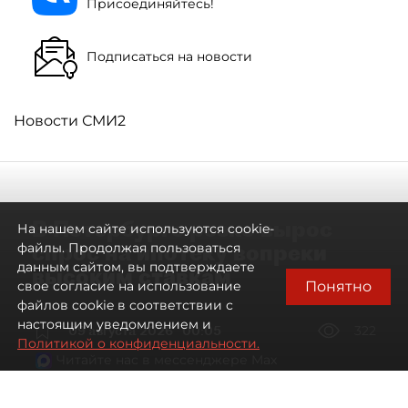
Присоединяйтесь!
Подписаться на новости
Новости СМИ2
В Петербурге резко вырос
На нашем сайте используются cookie-
спрос на ипотеку вопреки
файлы. Продолжая пользоваться
данным сайтом, вы подтверждаете
высоким ставкам
Понятно
свое согласие на использование
файлов cookie в соответствии с
настоящим уведомлением и
09 августа 2026
00:05
322
Политикой о конфиденциальности.
Читайте нас в мессенджере Max
Евгений Петров