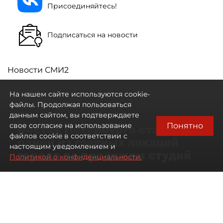
Присоединяйтесь!
Подписаться на новости
Новости СМИ2
На нашем сайте используются cookie-
файлы. Продолжая пользоваться
данным сайтом, вы подтверждаете
Понятно
свое согласие на использование
Восток Петербурга стал
файлов cookie в соответствии с
одной из главных локаций
настоящим уведомлением и
города по продажам студий
Политикой о конфиденциальности.
09 августа 2026
00:05
36
Читайте нас в мессенджере Max
Артемий Анин