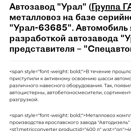
Автозавод "Урал" (
Группа Г
металловоз на базе серийн
"Урал-63685". Автомобиль 
разработкой автозавода "У
представителя – "Спецавт
<span style="font-weight: bold;">В течение про
приступили к активному освоению шасси автом
различного навесного оборудования. Так, появи
автоцистерны, автобетоносмесители, сортимент
разгрузкой.
<span style="font-weight: bold;">Металловоз ко
производства ярославского завода "Автодизель"
<st1:metricconverter productid="400 л" w:st="on">40