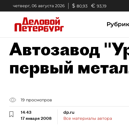
$
€
четверг, 06 августа 2026
80,93
93,19
Рубри
Автозавод "У
первый метал
19
просмотров
14:43
dp.ru
17 января 2008
Все материалы автора