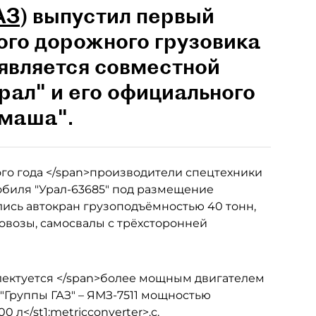
АЗ
) выпустил первый
ого дорожного грузовика
является совместной
рал" и его официального
омаша".
шлого года </span>производители спецтехники
обиля "Урал-63685" под размещение
лись автокран грузоподъёмностью 40 тонн,
овозы, самосвалы с трёхсторонней
мплектуется </span>более мощным двигателем
 "Группы ГАЗ" – ЯМЗ-7511 мощностью
0 л</st1:metricconverter>.с.