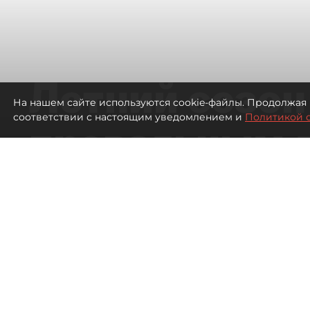
Летний сезон
На нашем сайте используются cookie-файлы. Продолжая 
соответствии с настоящим уведомлением и
Политикой 
провальным 
ресторанов в
Петербурга
1670
просмотров
00:00
Дарья Дмитриева