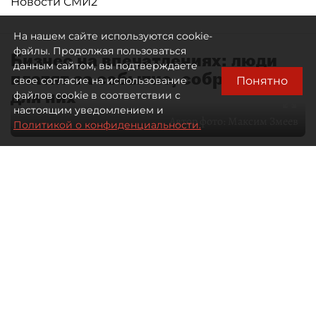
Новости СМИ2
На нашем сайте используются cookie-
файлы. Продолжая пользоваться
Бизнес на впечатлениях: люди
данным сайтом, вы подтверждаете
платят за событие, собранное
Понятно
свое согласие на использование
для них
файлов cookie в соответствии с
настоящим уведомлением и
Автор фото:
Максим Змеев
Политикой о конфиденциальности.
04 августа 2026
15:51
1233
Читайте нас в мессенджере Max
dp.ru
Все материалы автора
Летний календарь событий
обогатился во многих регионах.
Сегмент сегодня привлекателен как
для культурных институтов, так и для