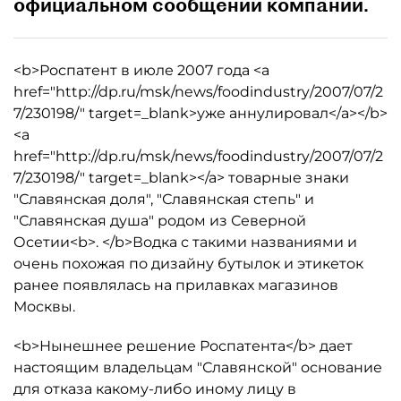
официальном сообщении компании.
<b>Роспатент в июле 2007 года <a
href="http://dp.ru/msk/news/foodindustry/2007/07/2
7/230198/" target=_blank>уже аннулировал</a></b>
<a
href="http://dp.ru/msk/news/foodindustry/2007/07/2
7/230198/" target=_blank></a> товарные знаки
"Славянская доля", "Славянская степь" и
"Славянская душа" родом из Северной
Осетии<b>. </b>Водка с такими названиями и
очень похожая по дизайну бутылок и этикеток
ранее появлялась на прилавках магазинов
Москвы.
<b>Нынешнее решение Роспатента</b> дает
настоящим владельцам "Славянской" основание
для отказа какому-либо иному лицу в