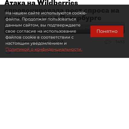
Атака на Wildberries
спровоцировала рост спроса на
На нашем сайте используются cookie-
мини–склады в Петербурге
файлы. Продолжая пользоваться
данным сайтом, вы подтверждаете
Автор фото:
Stokkete / Shutterstock / FOTODOM
Понятно
свое согласие на использование
файлов cookie в соответствии с
10 августа 2026
00:03
1493
настоящим уведомлением и
Политикой о конфиденциальности.
Читайте нас в мессенджере Max
Евгения Иванова
Все материалы автора
Пожары на складах Wildberries
изменят не только логистическую
систему самого маркетплейса,
но и весь рынок складской
недвижимости Петербурга
и Ленобласти. Востребованы теперь
не огромные терминалы,