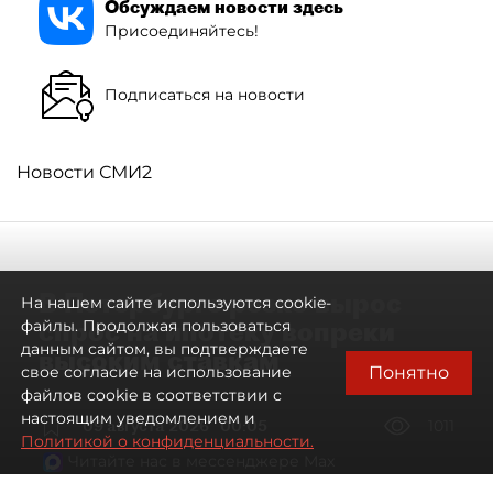
Обсуждаем новости здесь
Присоединяйтесь!
Подписаться на новости
Новости СМИ2
В Петербурге резко вырос
На нашем сайте используются cookie-
спрос на ипотеку вопреки
файлы. Продолжая пользоваться
данным сайтом, вы подтверждаете
высоким ставкам
Понятно
свое согласие на использование
файлов cookie в соответствии с
настоящим уведомлением и
09 августа 2026
00:05
1011
Политикой о конфиденциальности.
Читайте нас в мессенджере Max