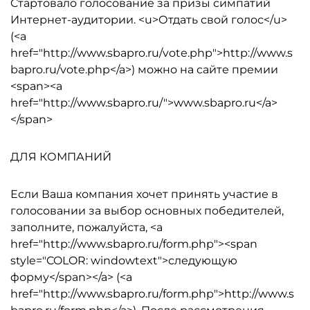
Cтартовало голосование за призы симпатий
Интернет-аудитории. <u>Отдать свой голос</u>
(<a
href="http://www.sbapro.ru/vote.php">http://www.s
bapro.ru/vote.php</a>) можно на сайте премии
<span><a
href="http://www.sbapro.ru/">www.sbapro.ru</a>
</span>
ДЛЯ КОМПАНИЙ
Если Ваша компания хочет принять участие в
голосовании за выбор основных победителей,
заполните, пожалуйста, <a
href="http://www.sbapro.ru/form.php"><span
style="COLOR: windowtext">следующую
форму</span></a> (<a
href="http://www.sbapro.ru/form.php">http://www.s