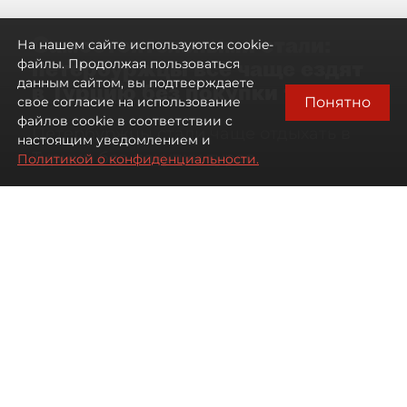
Самостоятельными стали:
На нашем сайте используются cookie-
петербуржцы всё чаще ездят
файлы. Продолжая пользоваться
данным сайтом, вы подтверждаете
в Турцию без покупки туров
Понятно
свое согласие на использование
файлов cookie в соответствии с
Петербуржцы стали чаще отдыхать в
настоящим уведомлением и
Турции без покупки туров
Политикой о конфиденциальности.
08 августа 2026
00:05
1680
Читайте нас в мессенджере Max
Дарья Дмитриева
Все материалы автора
Автор фото:
Михаил Тихонов / "ДП"
Петербуржцы стали чаще