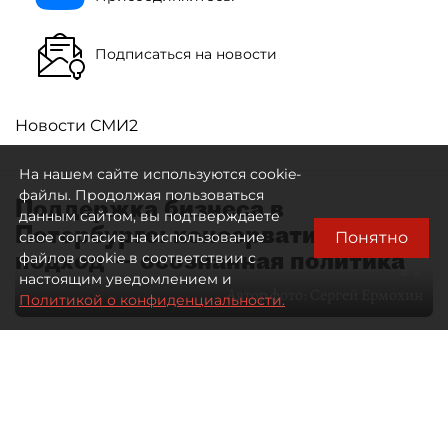
Подписаться на новости
Новости СМИ2
На нашем сайте используются cookie-
файлы. Продолжая пользоваться
Поддержка бизнеса в
данным сайтом, вы подтверждаете
Петербурге: консервативный
Понятно
свое согласие на использование
подход — осознанная политика
файлов cookie в соответствии с
настоящим уведомлением и
Автор фото:
Сергей Ермохин
Политикой о конфиденциальности.
27 мая 2026
12:34
3552
Читайте нас в мессенджере Max
Евгения Иванова
Все материалы автора