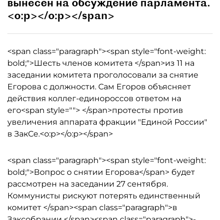
вынесен на обсуждение парламента.
<o:p></o:p></span>
<span class="paragraph"><span style="font-weight:
bold;">Шесть членов комитета </span>из 11 на
заседании комитета проголосовали за снятие
Егорова с должности. Сам Егоров объясняет
действия коллег-единороссов ответом на
его<span style=""> </span>протесты против
увеличения аппарата фракции "Единой России"
в ЗакСе.<o:p></o:p></span>
<span class="paragraph"><span style="font-weight:
bold;">Вопрос о снятии Егорова</span> будет
рассмотрен на заседании 27 сентября.
Коммунисты рискуют потерять единственный
комитет </span><span class="paragraph">в
Заксобрании </span><span class="paragraph">-