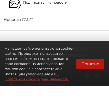
Подписаться на новости
Новости СМИ2
В Петербурге резко вырос
На нашем сайте используются cookie-
спрос на ипотеку вопреки
файлы. Продолжая пользоваться
данным сайтом, вы подтверждаете
высоким ставкам
Понятно
свое согласие на использование
файлов cookie в соответствии с
настоящим уведомлением и
09 августа 2026
00:05
389
Политикой о конфиденциальности.
Читайте нас в мессенджере Max
Евгений Петров
Все материалы автора