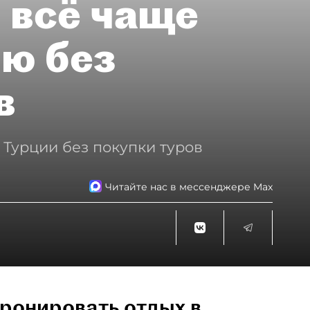
 всё чаще
ию без
в
 Турции без покупки туров
Читайте нас в мессенджере Max
ронировать отдых в