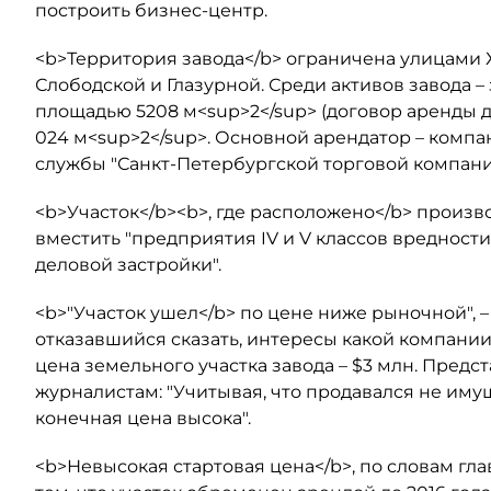
построить бизнес-центр.
<b>Территория завода</b> ограничена улицами 
Слободской и Глазурной. Среди активов завода –
площадью 5208 м<sup>2</sup> (договор аренды до
024 м<sup>2</sup>. Основной арендатор – комп
службы "Санкт-Петербургской торговой компани
<b>Участок</b><b>, где расположено</b> произв
вместить "предприятия IV и V классов вредност
деловой застройки".
<b>"Участок ушел</b> по цене ниже рыночной", 
отказавшийся сказать, интересы какой компании 
цена земельного участка завода – $3 млн. Предс
журналистам: "Учитывая, что продавался не иму
конечная цена высока".
<b>Невысокая стартовая цена</b>, по словам гл