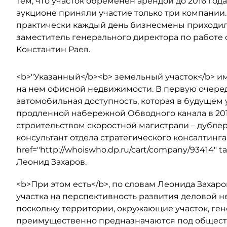
тем, что участок обременен арендой до 2016 года
аукционе приняли участие только три компании.
практически каждый день бизнесмены приходили 
заместитель генерального директора по работ
Константин Раев.
<b>"Указанный</b><b> земельный участок</b> 
на нем офисной недвижимости. В первую очеред
автомобильная доступность, которая в будущем
продленной набережной Обводного канала в 201
строительством скоростной магистрали – дублер
консультант отдела стратегического консалтинга
href="http://whoiswho.dp.ru/cart/company/93414" t
Леонид Захаров.
<b>При этом есть</b>, по словам Леонида Захар
участка на перспективность развития деловой н
поскольку территории, окружающие участок, ге
преимущественно предназначаются под обществ