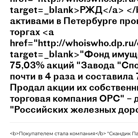
target=_blank>РЖД</a> <
активами в Петербурге про
торгах <a
href="http://whoiswho.dp.r
target=_blank>"Фонд имущ
75,03% акций "Завода "Спо
почти в 4 раза и составила 
Продал акции их собственн
торговая компания ОРС" – 
"Российских железных доро
<b>Покупателем стала компания</b> "Скандик Па