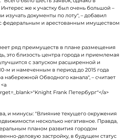
. "Всего было шесть заявок, однако в
 Интерес же к участку был очень большой –
изучать документы по лоту", – добавил
е с федеральным и арестованным имуществом
имеет ряд преимуществ в плане размещения
ь, это близость центра города и приемлемая
 улучшится с запуском расширенной и
0-м и намеченным в период до 2015 года
а набережной Обводного канала", – считает
 <a
arget=_blank>"Knight Frank Петербург"</a>
ова, и минусы: "Влияние текущего окружения
едвижимости несколько негативное. Правда,
неральным планом развития городом
енно-деловую застройку, в будущем статус