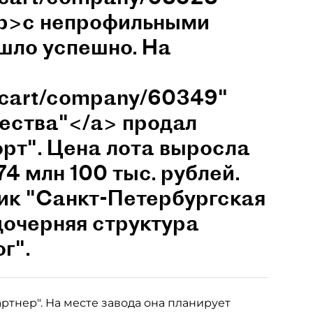
/b>с непрофильными
шло успешно. На
u/cart/company/60349"
ества"</a> продал
рт". Цена лота выросла
74 млн 100 тыс. рублей.
ик "Санкт-Петербургская
дочерняя структура
г".
ртнер". На месте завода она планирует