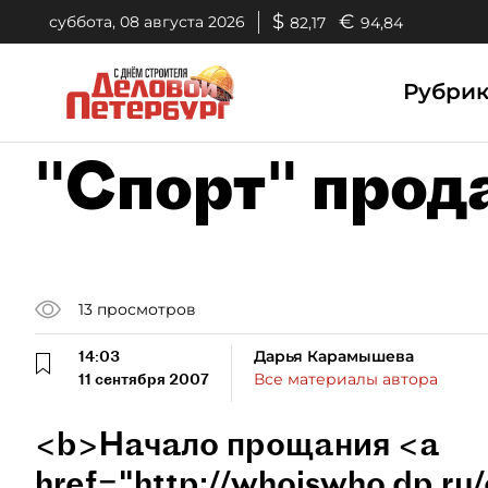
$
€
суббота, 08 августа 2026
82,17
94,84
Рубри
"Спорт" прод
13
просмотров
14:03
Дарья Карамышева
11 сентября 2007
Все материалы автора
<b>Начало прощания <a
href="http://whoiswho.dp.r