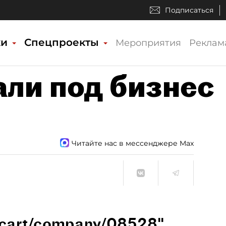
Подписаться
ки
Спецпроекты
Мероприятия
Реклам
али под бизнес
Читайте нас в мессенджере Max
u/cart/company/08528"