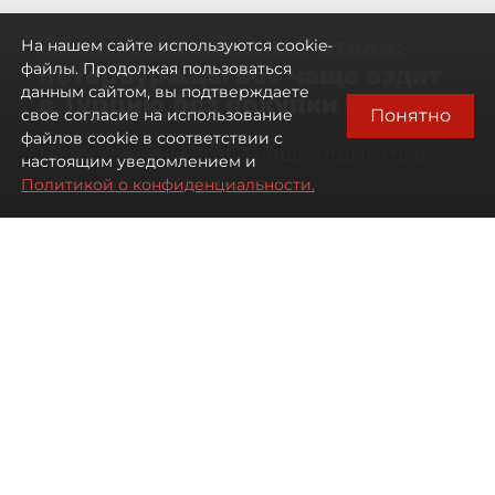
Самостоятельными стали:
На нашем сайте используются cookie-
петербуржцы всё чаще ездят
файлы. Продолжая пользоваться
данным сайтом, вы подтверждаете
в Турцию без покупки туров
Понятно
свое согласие на использование
файлов cookie в соответствии с
Петербуржцы стали чаще отдыхать в
настоящим уведомлением и
Турции без покупки туров
Политикой о конфиденциальности.
08 августа 2026
00:05
2105
Читайте нас в мессенджере Max
Дарья Дмитриева
Все материалы автора
Автор фото:
Михаил Тихонов / "ДП"
Петербуржцы стали чаще
бронировать отдых в Турции