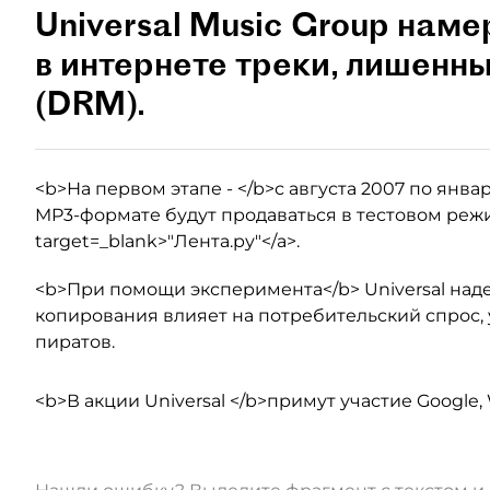
Universal Music Group наме
в интернете треки, лишенн
(DRM).
<b>На первом этапе - </b>с августа 2007 по янва
MP3-формате будут продаваться в тестовом режиме,
target=_blank>"Лента.ру"</a>.
<b>При помощи эксперимента</b> Universal надее
копирования влияет на потребительский спрос,
пиратов.
<b>В акции Universal </b>примут участие Google,