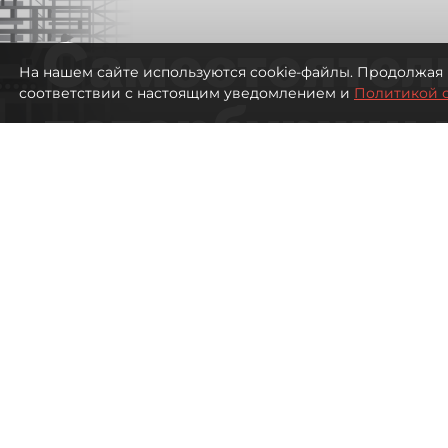
Самостоятел
На нашем сайте используются cookie-файлы. Продолжая 
соответствии с настоящим уведомлением и
Политикой 
петербуржцы
ездят в Турц
покупки туро
Петербуржцы стали чаще отдыхать в
798
просмотров
00:05
Дарья Дмитриева
08 августа 2026
Все материалы автора