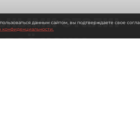
ьными стали:
пользоваться данным сайтом, вы подтверждаете свое согла
о конфиденциальности.
 всё чаще
ию без
в
 Турции без покупки туров
Читайте нас в мессенджере Max