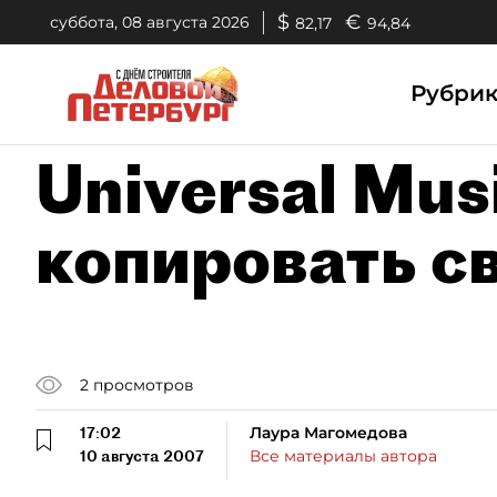
$
€
суббота, 08 августа 2026
82,17
94,84
Рубри
Universal Mus
копировать с
2
просмотров
17:02
Лаура Магомедова
10 августа 2007
Все материалы автора