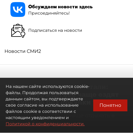
Обсуждаем новости здесь
Присоединяйтесь!
Подписаться на новости
Новости СМИ2
Самостоятельными стали:
На нашем сайте используются cookie-
петербуржцы всё чаще ездят
файлы. Продолжая пользоваться
данным сайтом, вы подтверждаете
в Турцию без покупки туров
Понятно
свое согласие на использование
файлов cookie в соответствии с
Петербуржцы стали чаще отдыхать в
настоящим уведомлением и
Турции без покупки туров
Политикой о конфиденциальности.