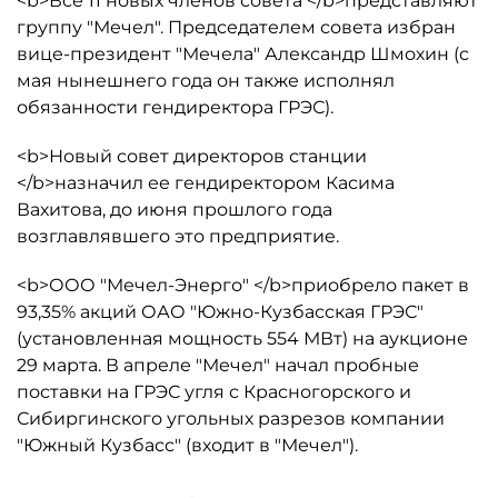
<b>Все 11 новых членов совета </b>представляют
группу "Мечел". Председателем совета избран
вице-президент "Мечела" Александр Шмохин (с
мая нынешнего года он также исполнял
обязанности гендиректора ГРЭС).
<b>Новый совет директоров станции
</b>назначил ее гендиректором Касима
Вахитова, до июня прошлого года
возглавлявшего это предприятие.
<b>ООО "Мечел-Энерго" </b>приобрело пакет в
93,35% акций ОАО "Южно-Кузбасская ГРЭС"
(установленная мощность 554 МВт) на аукционе
29 марта. В апреле "Мечел" начал пробные
поставки на ГРЭС угля с Красногорского и
Сибиргинского угольных разрезов компании
"Южный Кузбасс" (входит в "Мечел").