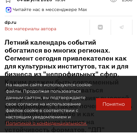
Читайте нас в мессенджере Max
dp.ru
Все материалы автора
Летний календарь событий
обогатился во многих регионах.
Сегмент сегодня привлекателен как
для культурных институтов, так и для
бизнеса из "непрофильных" сфер.
Каким должен быть современный
На нашем сайте используются cookie-
фестиваль, чтобы оставаться
файлы. Продолжая пользоваться
востребованным в условиях высокой
данным сайтом, вы подтверждаете
Понятно
свое согласие на использование
конкуренции, а также почему зритель
файлов cookie в соответствии с
стал требовательнее и как
настоящим уведомлением и
персонализация влияет на
Политикой о конфиденциальности.
устойчивость форматов, "ДП"