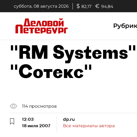
$
€
суббота, 08 августа 2026
82,17
94,84
Рубри
"RM Systems"
"Сотекс"
114
просмотров
12:03
dp.ru
18 июля 2007
Все материалы автора