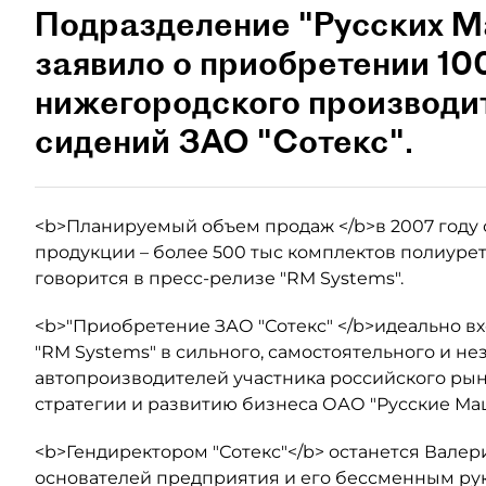
Подразделение "Русских 
заявило о приобретении 10
нижегородского производи
сидений ЗАО "Сотекс".
<b>Планируемый объем продаж </b>в 2007 году 
продукции – более 500 тыс комплектов полиурет
говорится в пресс-релизе "RM Systems".
<b>"Приобретение ЗАО "Сотекс" </b>идеально в
"RM Systems" в сильного, самостоятельного и не
автопроизводителей участника российского рын
стратегии и развитию бизнеса ОАО "Русские Ма
<b>Гендиректором "Сотекс"</b> останется Валер
основателей предприятия и его бессменным руко