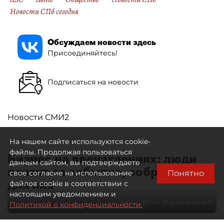
Новости СПб сегодня
Обсуждаем новости здесь
Присоединяйтесь!
Подписаться на новости
Новости СМИ2
На нашем сайте используются cookie-
файлы. Продолжая пользоваться
Бизнес на впечатлениях: люди
данным сайтом, вы подтверждаете
платят за событие, собранное
Понятно
свое согласие на использование
для них
файлов cookie в соответствии с
настоящим уведомлением и
Автор фото:
Максим Змеев
Политикой о конфиденциальности.