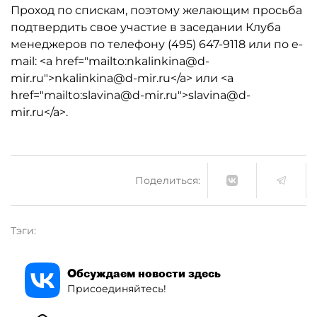
Проход по спискам, поэтому желающим просьба
подтвердить свое участие в заседании Клуба
менеджеров по телефону (495) 647-9118 или по e-
mail: <a href="mailto:nkalinkina@d-
mir.ru">nkalinkina@d-mir.ru</a> или <a
href="mailto:slavina@d-mir.ru">slavina@d-
mir.ru</a>.
Поделиться:
Тэги:
Обсуждаем новости здесь
Присоединяйтесь!