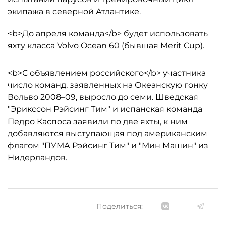
экипажа в северной Атлантике.
<b>До апреля команда</b> будет использовать
яхту класса Volvo Ocean 60 (бывшая Merit Cup).
<b>С объявлением российского</b> участника
число команд, заявленных на Океанскую гонку
Вольво 2008–09, выросло до семи. Шведская
"Эрикссон Рэйсинг Тим" и испанская команда
Педро Каспоса заявили по две яхты, к ним
добавляются выступающая под американским
флагом "ПУМА Рэйсинг Тим" и "Мин Машин" из
Нидерландов.
Поделиться: