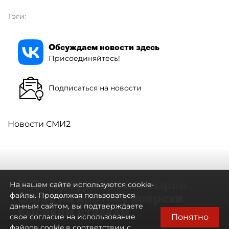
Тэги:
Обсуждаем новости здесь
Присоединяйтесь!
Подписаться на новости
Новости СМИ2
В Петербурге резко вырос
На нашем сайте используются cookie-
спрос на ипотеку вопреки
файлы. Продолжая пользоваться
данным сайтом, вы подтверждаете
высоким ставкам
Понятно
свое согласие на использование
файлов cookie в соответствии с