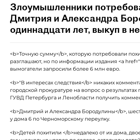
Злоумышленники потребова
Дмитрия и Александра Бор
одиннадцати лет, выкуп в н
<b>Точную сумму</b>, которую потребовали пох
разглашают, но по информации издания <a href="h
вымогатели запросили более 6 млн евро.
<b>"В интересах следствия</b> никаких комментар
городской прокуратуре на вопрос о результатах
ГУВД Петербурга и Ленобласти получить коммент
<b>Дмитрий и Александра Бородулины</b>, шест
у дома 6 по Черноморскому переулку.
<b>Детей похитили </b>недалеко от их дома, дво