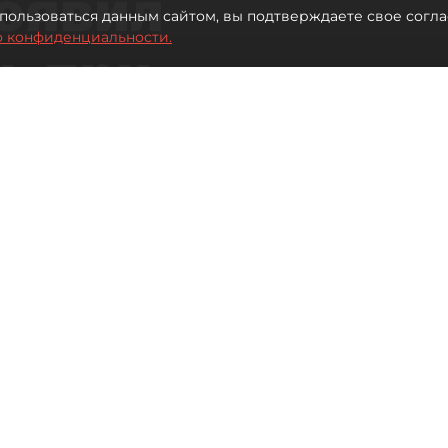
оявил
пользоваться данным сайтом, вы подтверждаете свое согла
о конфиденциальности.
ь при
 жилья для
Читайте нас в мессенджере Max
 Иванова