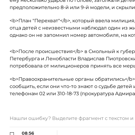
ему несколько ударов по голове, затолкали детей
предположительно 8-й или 9-й модели, и скрыли
<b>План "Перехват"</b>, который ввела милиция,
отца детей с неизвестными наблюдал один из ж
однако он не запомнил номер автомобиля, на ко
<b>После происшествия</b> в Смольный к губер
Петербурга и Ленобласти Владислав Пиотровски
потребовала от милиционеров принять все меры
<b>Правоохранительные органы обратились</b>
сообщить, если они что-то знают о судьбе детей
телефонам 02 или 310-18-73 (прокуратура Адмира
Нашли ошибку? Выделите фрагмент с текстом 
08:56