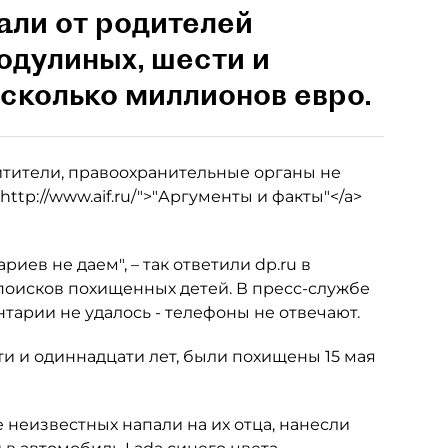
ли от родителей
одулиных, шести и
есколько миллионов евро.
итители, правоохранительные органы не
ttp://www.aif.ru/">"Аргументы и факты"</a>
иев не даем", – так ответили dp.ru в
 поисков похищенных детей. В пресс-службе
арии не удалось - телефоны не отвечают.
и и одиннадцати лет, были похищены 15 мая
е неизвестных напали на их отца, нанесли