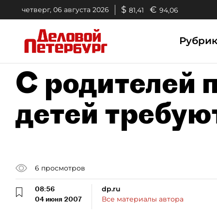
$
€
четверг, 06 августа 2026
81,41
94,06
Рубри
С родителей 
детей требую
6
просмотров
08:56
dp.ru
04 июня 2007
Все материалы автора