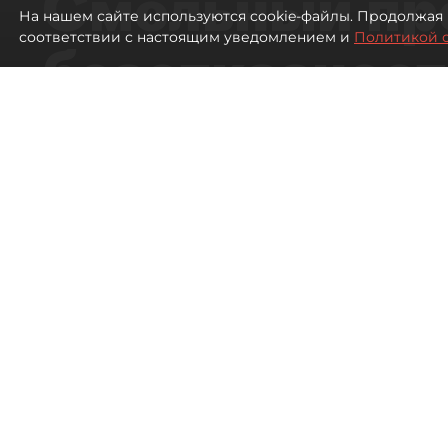
Смольный пр
На нашем сайте используются cookie-файлы. Продолжая 
соответствии с настоящим уведомлением и
Политикой 
безотказност
согласовании
ЛСР
2374
просмотров
16:37
Павел Никифоров, Евгения
06 августа 2026
Все материалы автора