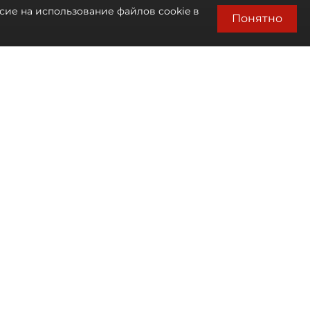
сие на использование файлов cookie в
Понятно
Автор фото:
Сергей Ермохин / "ДП"