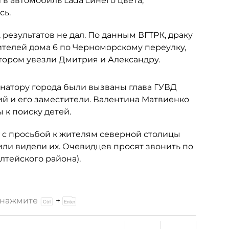
 в автомобиль Lada синего цвета,
сь.
 результатов не дал. По данным ВГТРК, драку
ителей дома 6 по Черноморскому переулку,
тором увезли Дмитрия и Александру.
натору города были вызваны глава ГУВД
й и его заместители. Валентина Матвиенко
 к поиску детей.
 с просьбой к жителям северной столицы
 или видели их. Очевидцев просят звонить по
лтейского района).
и нажмите
+