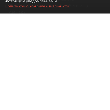
настоящим уведомлением и
Петербурге остались без бензина
Политикой о конфиденциальности.
АИ-100
07 августа 2026
00:01
20
Читайте нас в мессенджере Max
Антон Хлыщенко
Все материалы автора
Автор фото:
Сергей Ермохин / "ДП"
Топливный кризис в Петербурге и
Ленинградской области постепенно
сходит на нет. Бензин в доступе есть
на большинстве заправок. Однако на
АЗС почти невозможно найти АИ-100,
выяснил "Деловой Петербург".