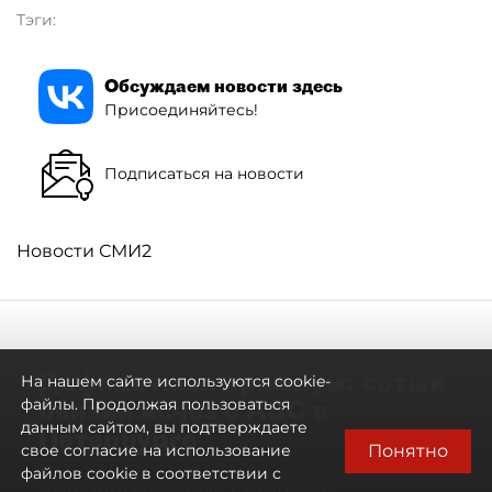
Тэги:
Обсуждаем новости здесь
Присоединяйтесь!
Подписаться на новости
Новости СМИ2
Дефицитный премиум: сотый
На нашем сайте используются cookie-
бензин исчез с АЗС в
файлы. Продолжая пользоваться
данным сайтом, вы подтверждаете
Петербурге
Понятно
свое согласие на использование
файлов cookie в соответствии с
Автозаправочные станции в