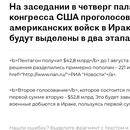
На заседании в четверг па
конгресса США проголосов
американских войск в Ирак
будут выделены в два этапа
<b>Пентагон получит $42,8 млрд</b> до 1 августа 2
решения разделились примерно пополам – 221 и 
href="http://www.rian.ru/">РИА "Новости"</a>.
<b>Второе голосование</b>, которое состоится по
первой сумме вторую - $52,8 млрд. Это будет зав
военные добьются в Ираке, пользуясь первой су
Нашли ошибку? Выделите фрагмент с текстом 