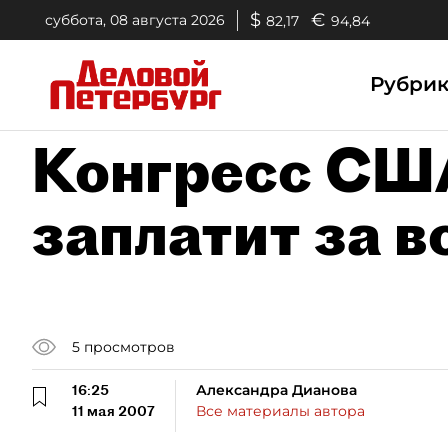
$
€
суббота, 08 августа 2026
82,17
94,84
Рубри
Конгресс СШ
заплатит за в
5
просмотров
16:25
Александра Дианова
11 мая 2007
Все материалы автора