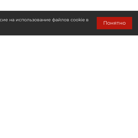
сие на использование файлов cookie в
Понятно
Лента новостей
Только бизнес новости
00:20
Траты девелоперов на социалку в
Петербурге превысили 240
миллиардов рублей
00:15
Средняя цена "квадрата" в новых ЖК на
юге Петербурга достигла 280 тысяч