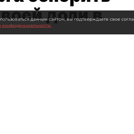
воей доли в
пользоваться данным сайтом, вы подтверждаете свое согла
о конфиденциальности.
Автор фото:
Ваганов Антон / "ДП"
Читайте нас в мессенджере Max
нал" (ПНТ) Елена Васильева проиграла спор
ала компании.
це декабря 2025 года. Тогда МИФНС №15 по