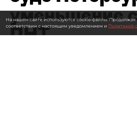
уменьшение с
На нашем сайте используются cookie-файлы. Продолжая 
ПНТ
соответствии с настоящим уведомлением и
Политикой 
2021
просмотров
16:05
Дмитрий Маракулин
07 августа 2026
Все материалы автора
Совладелица АО "Петербургский нефтяной терми
о регистрации ФНС увеличения уставного капит
Спор возник из-за событий, произошедших в кон