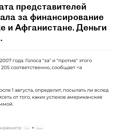
лата представителей
ала за финансирование
е и Афганистане. Деньги
.
007 года. Голоса "за" и "против" этого
205 соответственно, сообщает <a
сле 1 августа, определит, посылать ли вслед
исеть от того, каких успехов американские
ммой.
и нажмите
+