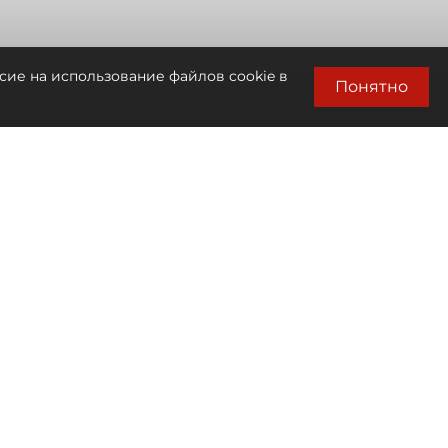
сие на использование файлов cookie в
Понятно
Автор фото:
Мартьян Фролов / "ДП"