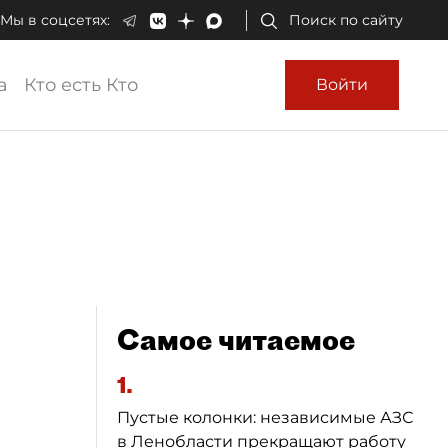
Мы в соцсетях:
Поиск по сайту
а
Кто есть Кто
Войти
Самое читаемое
1.
Пустые колонки: независимые АЗС
в Ленобласти прекращают работу