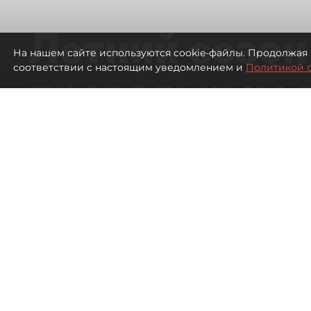
Летний сезон
На нашем сайте используются cookie-файлы. Продолжая 
соответствии с настоящим уведомлением и
Политикой 
провальным 
ресторанов в
Петербурга
1099
просмотров
00:00
Дарья Дмитриева
06 августа 2026
Все материалы автора