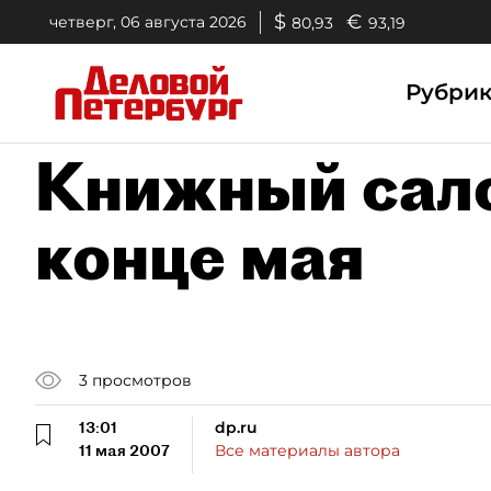
$
€
четверг, 06 августа 2026
80,93
93,19
Рубри
Книжный сало
конце мая
3
просмотров
13:01
dp.ru
11 мая 2007
Все материалы автора