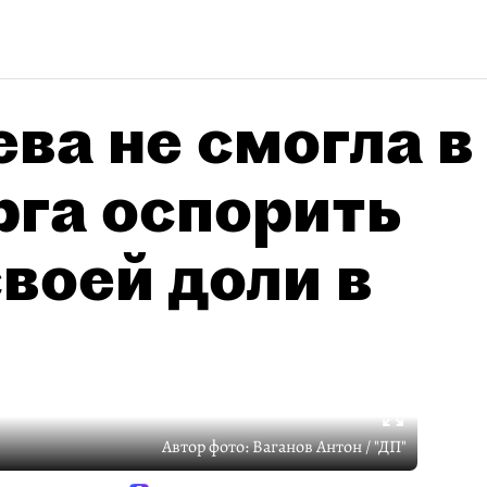
ва не смогла в
рга оспорить
воей доли в
Автор фото:
Ваганов Антон / "ДП"