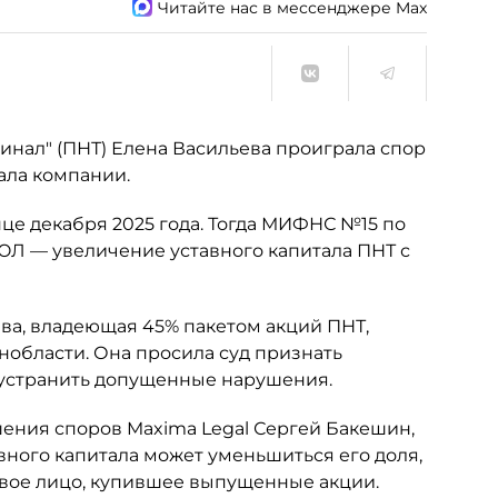
Читайте нас в мессенджере Max
нал" (ПНТ) Елена Васильева проиграла спор
ала компании.
це декабря 2025 года. Тогда МИФНС №15 по
ЮЛ — увеличение уставного капитала ПНТ с
ьева, владеющая 45% пакетом акций ПНТ,
нобласти. Она просила суд признать
 устранить допущенные нарушения.
шения споров Maxima Legal Сергей Бакешин,
вного капитала может уменьшиться его доля,
овое лицо, купившее выпущенные акции.