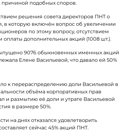
ся причиной подобных споров.
ствием решения совета директоров ПНТ о
я, в которую включён вопрос об увеличении
кционеров по этому вопросу, отсутствием
 оплаты дополнительных акций (1008 шт.).
 выпущено 9076 обыкновенных именных акций
ежала Елене Васильевой, что давало ей 50%
ело к перераспределению доли Васильевой в
альности объёма корпоративных прав
ал и размытию её доли и утрате Васильевой
тия в размере 50%.
ти на днях отказался удовлетворить
составляет сейчас 45% акций ПНТ.