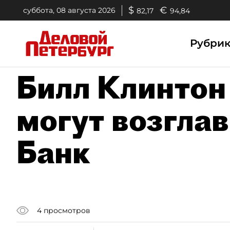
$
€
суббота, 08 августа 2026
82,17
94,84
Рубри
Билл Клинтон
могут возгла
Банк
4
просмотров