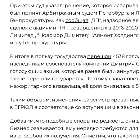
При этом суд указал: решение, которое оспарива
был принят Арбитражным судом Петербурга и Ле
Генпрокуратуры. Как
сообщал
"ДП", надзорное в
сделок с акциями ПНТ, совершённых в 2016-2020
Лимитед", "Новомор Димитед", "Алмонт Холдинг
иску Генпрокуратуры.
В итоге в пользу государства
перешли
4538 голо
наследникам сооснователя компании Дмитрия Ски
голосующих акций, которые ранее были аннули
также перешли государству. Поэтому глава сове
мажоритарного владельца, её доля снизилась с 5
Таким образом, изменения, зарегистрированные
в ЕГРЮЛ в соответствие со вступившим в закон
Добавим, что подобные споры не редкость, они 
Бизнес развивается: ему нередко требуются для
из способов их получения. Отметим, что такой п