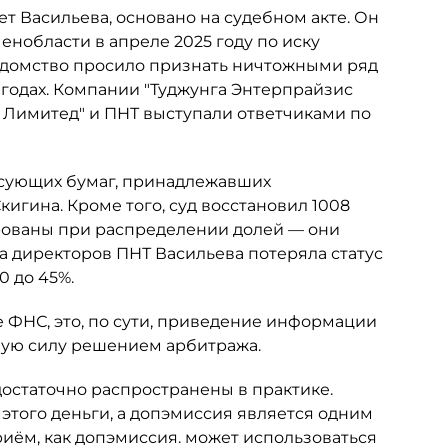
ет Васильева, основано на судебном акте. Он
нобласти в апреле 2025 году по иску
едомство просило признать ничтожными ряд
 годах. Компании "Туджунга Энтерпрайзис
с Лимитед" и ПНТ выступали ответчиками по
сующих бумаг, принадлежавших
гина. Кроме того, суд восстановил 1008
рованы при распределении долей — они
та директоров ПНТ Васильева потеряла статус
0 до 45%.
 ФНС, это, по сути, приведение информации
ную силу решением арбитража.
достаточно распространены в практике.
 этого деньги, а допэмиссия является одним
риём, как допэмиссия. может использоваться