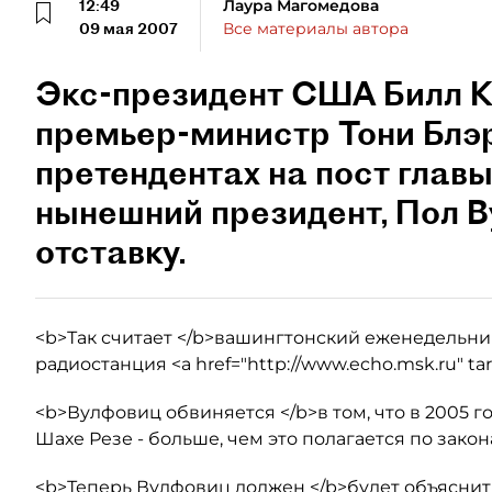
12:49
Лаура Магомедова
09 мая 2007
Все материалы автора
Экс-президент США Билл К
премьер-министр Тони Блэр
претендентах на пост глав
нынешний президент, Пол В
отставку.
<b>Так считает </b>вашингтонский еженедельник 
радиостанция <a href="http://www.echo.msk.ru" ta
<b>Вулфовиц обвиняется </b>в том, что в 2005 г
Шахе Резе - больше, чем это полагается по закон
<b>Теперь Вулфовиц должен </b>будет объяснит