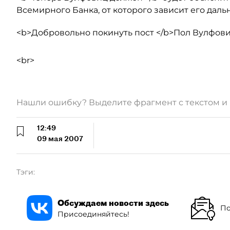
Всемирного Банка, от которого зависит его дал
<b>Добровольно покинуть пост </b>Пол Вулфови
<br>
Нашли ошибку? Выделите фрагмент с текстом 
12:49
09 мая 2007
Тэги:
Обсуждаем новости здесь
По
Присоединяйтесь!