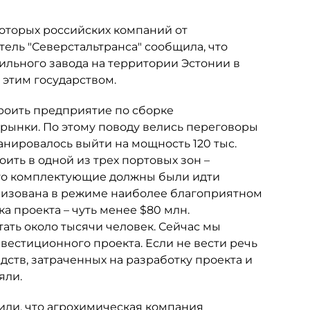
оторых российских компаний от
ель "Северстальтранса" сообщила, что
ильного завода на территории Эстонии в
 этим государством.
роить предприятие по сборке
рынки. По этому поводу велись переговоры
анировалось выйти на мощность 120 тыс.
ить в одной из трех портовых зон –
 что комплектующие должны были идти
анизована в режиме наиболее благоприятном
а проекта – чуть менее $80 млн.
тать около тысячи человек. Сейчас мы
нвестиционного проекта. Если не вести речь
дств, затраченных на разработку проекта и
яли.
или, что агрохимическая компания