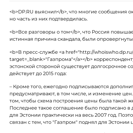
<b>DP.RU выяснил</b>, что многие сообщения ок
но часть из них подтвердилась.
<b>Все разговоры о том</b>, что Россия повышает 
истинная причина скандала, были опровергнуты к
<b>В пресс-службе <a href="http://whoiswho.dp.ru
target=_blank>"Газпрома"</a></b> корреспондент
эстонской стороной существует долгосрочное со
действует до 2015 года:
– Кроме того, ежегодно подписываются дополни
предусматривают, в том числе, и изменение цен
том, чтобы схема построения цены была такой же
Последнее такое соглашение было подписано в д
для Эстонии практически на весь 2007 год. Поэто
связан с тем, что "Газпром" поднял для Эстонии ц