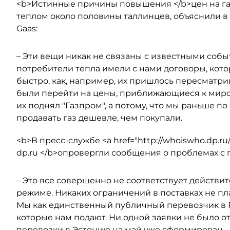
<b>Истинные причины повышения </b>цен на га
теплом около половины таллинцев, объяснили в 
Gaas:
– Эти вещи никак не связаны с известными собы
потребители тепла имели с нами договоры, кото
быстро, как, например, их пришлось пересматри
были перейти на цены, приближающиеся к миров
их поднял "Газпром", а потому, что мы раньше 
продавать газ дешевле, чем покупали.
<b>В пресс-службе <a href="http://whoiswho.dp.r
dp.ru </b>опровергли сообщения о проблемах с 
– Это все совершенно не соответствует действи
режиме. Никаких ограничений в поставках не пл
Мы как единственный публичный перевозчик в Р
которые нам подают. Ни одной заявки не было о
перевозки в Эстонию на май уже сформирован.