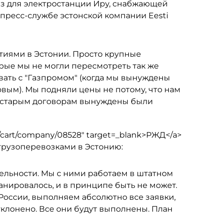
з для электростанции Иру, снабжающей
пресс-службе эстонской компании Eesti
тиями в Эстонии. Просто крупные
рые мы не могли пересмотреть так же
вать с "Газпромом" (когда мы вынуждены
ым). Мы подняли цены не потому, что нам
по старым договорам вынуждены были
u/cart/company/08528" target=_blank>РЖД</a>
грузоперевозками в Эстонию:
тельности. Мы с ними работаем в штатном
анировалось, и в принципе быть не может.
оссии, выполняем абсолютно все заявки,
тклонено. Все они будут выполнены. План