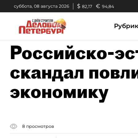
$
€
суббота, 08 августа 2026
82,17
94,84
Рубри
Российско-эс
скандал повл
экономику
8
просмотров