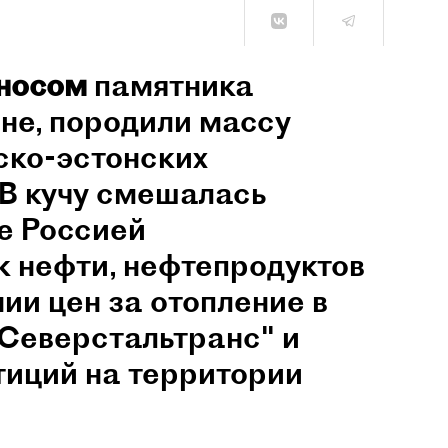
еносом
памятника
ине, породили массу
ско-эстонских
В кучу смешалась
е Россией
 нефти, нефтепродуктов
нии цен за отопление в
"Северстальтранс" и
тиций на территории