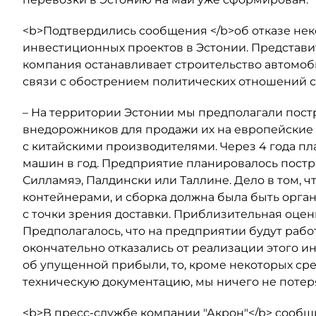
<b>Подтвердились сообщения </b>об отказе нек
инвестиционных проектов в Эстонии. Представит
компания останавливает строительство автомоб
связи с обострением политических отношений с
– На территории Эстонии мы предполагали пост
внедорожников для продажи их на европейские 
с китайскими производителями. Через 4 года пл
машин в год. Предприятие планировалось постро
Силламяэ, Палдински или Таллине. Дело в том,
контейнерами, и сборка должна была быть орг
с точки зрения доставки. Приблизительная оценк
Предполагалось, что на предприятии будут рабо
окончательно отказались от реализации этого и
об упущенной прибыли, то, кроме некоторых сре
техническую документацию, мы ничего не потер
<b>В пресс-службе компании "Акрон"</b> сообщ