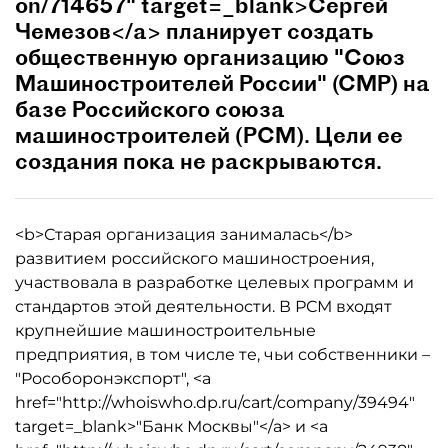
on/714657" target=_blank>Сергей
Чемезов</a> планирует создать
общественную организацию "Союз
Машиностроителей России" (СМР) на
базе Российского союза
машиностроителей (РСМ). Цели ее
создания пока не раскрываются.
<b>Старая организация занималась</b>
развитием российского машиностроения,
участвовала в разработке целевых программ и
стандартов этой деятельности. В РСМ входят
крупнейшие машиностроительные
предприятия, в том числе те, чьи собственники –
"Рособоронэкспорт", <a
href="http://whoiswho.dp.ru/cart/company/39494"
target=_blank>"Банк Москвы"</a> и <a