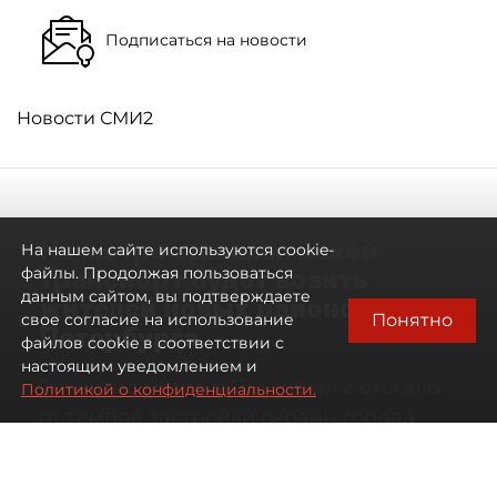
Подписаться на новости
Новости СМИ2
Не метро единым: какой
На нашем сайте используются cookie-
транспорт будет возить
файлы. Продолжая пользоваться
данным сайтом, вы подтверждаете
жителей новых районов
Понятно
свое согласие на использование
Петербурга
файлов cookie в соответствии с
настоящим уведомлением и
Развитие метро в Петербурге отстало
Политикой о конфиденциальности.
от темпов застройки окраин города
07 августа 2026
00:44
387