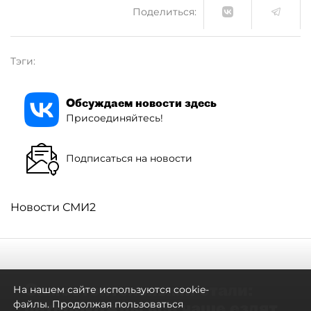
Поделиться:
Тэги:
Обсуждаем новости здесь
Присоединяйтесь!
Подписаться на новости
Новости СМИ2
Самостоятельными стали:
На нашем сайте используются cookie-
петербуржцы всё чаще ездят
файлы. Продолжая пользоваться