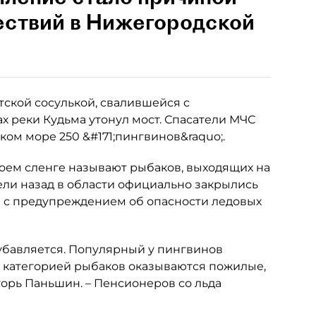
ествий в Нижегородской
тской сосулькой, свалившейся с
х реки Кудьма утонул мост. Спасатели МЧС
ком море 250 &#171;пингвинов&raquo;.
воем сленге называют рыбаков, выходящих на
ели назад в области официально закрылись
ы с предупреждением об опасности ледовых
убавляется. Популярный у пингвинов
ой категорией рыбаков оказываются пожилые,
горь Паньшин. – Пенсионеров со льда