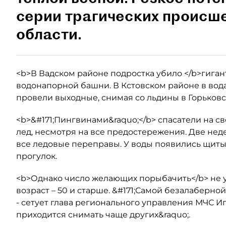
серии трагических происш
области.
<b>В Вадском районе подростка убило </b>гиган
водонапорной башни. В Кстовском районе в вода
провели выходные, снимая со льдины в Горьковс
<b>&#171;Пингвинами&raquo;</b> спасатели на с
лед, несмотря на все предостережения. Две нед
все ледовые переправы. У воды появились щит
прогулок.
<b>Однако число желающих порыбачить</b> не 
возраст – 50 и старше. &#171;Самой безалаберн
- сетует глава регионального управления МЧС И
приходится снимать чаще других&raquo;.