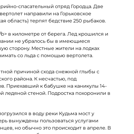
арийно-спасательный отряд Городца. Две
вертолет направили на Горьковское
ая область) терпят бедствие 250 рыбаков.
b> в километре от берега. Лед крошился и
елании не убралось бы в имеющиеся
ую сторону. Местные жители на лодках
имать со льда с помощью вертолета.
ятной причиной схода снежной глыбы с
ого района. К несчастью, под
ов. Приехавший к бабушке на каникулы 14-
й ледяной стеной. Подростка похоронили в
огрузился в воду реки Кудьма мост у
перь вынуждены пользоваться услугами
нцев, но обычно это происходит в апреле. В