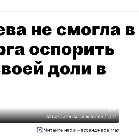
ва не смогла в
рга оспорить
воей доли в
Автор фото:
Ваганов Антон / "ДП"
Читайте нас в мессенджере Max