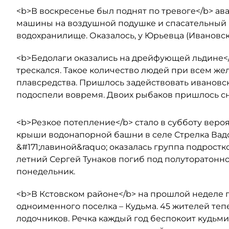
<b>В воскресенье был поднят по тревоге</b> ав
машины на воздушной подушке и спасательный 
водохранилище. Оказалось, у Юрьевца (Ивановск
<b>Бедолаги оказались на дрейфующей льдине</
трескался. Такое количество людей при всем ж
плавсредства. Пришлось задействовать ивановск
подоспели вовремя. Двоих рыбаков пришлось сн
<b>Резкое потепление</b> стало в субботу веро
крыши водонапорной башни в селе Стрелка Вадск
&#171;лавиной&raquo; оказалась группа подростк
летний Сергей Тунаков погиб под полуторатонно
понедельник.
<b>В Кстовском районе</b> на прошлой неделе п
одноименного поселка – Кудьма. 45 жителей те
лодочников. Речка каждый год беспокоит кудьми