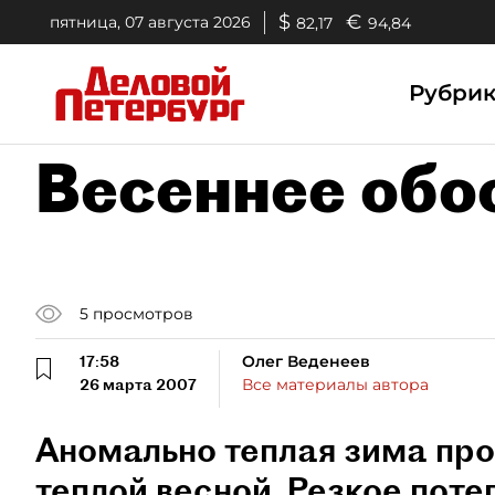
$
€
пятница, 07 августа 2026
82,17
94,84
Рубри
Весеннее обо
5
просмотров
17:58
Олег Веденеев
26 марта 2007
Все материалы автора
Аномально теплая зима пр
теплой весной. Резкое поте