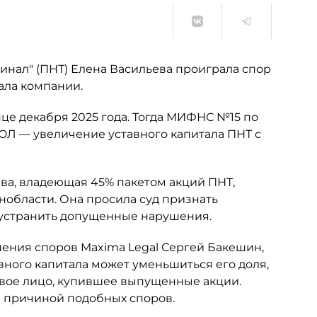
нал" (ПНТ) Елена Васильева проиграла спор
ала компании.
це декабря 2025 года. Тогда МИФНС №15 по
ЮЛ — увеличение уставного капитала ПНТ с
ьева, владеющая 45% пакетом акций ПНТ,
нобласти. Она просила суд признать
 устранить допущенные нарушения.
шения споров Maxima Legal Сергей Бакешин,
вного капитала может уменьшиться его доля,
овое лицо, купившее выпущенные акции.
ся причиной подобных споров.