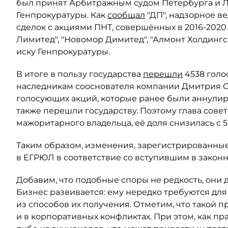
был принят Арбитражным судом Петербурга и Ле
Генпрокуратуры. Как
сообщал
"ДП", надзорное в
сделок с акциями ПНТ, совершённых в 2016-2020
Лимитед", "Новомор Димитед", "Алмонт Холдинг
иску Генпрокуратуры.
В итоге в пользу государства
перешли
4538 голо
наследникам сооснователя компании Дмитрия Ски
голосующих акций, которые ранее были аннули
также перешли государству. Поэтому глава сове
мажоритарного владельца, её доля снизилась с 5
Таким образом, изменения, зарегистрированные
в ЕГРЮЛ в соответствие со вступившим в закон
Добавим, что подобные споры не редкость, они 
Бизнес развивается: ему нередко требуются для
из способов их получения. Отметим, что такой п
и в корпоративных конфликтах. При этом, как пр