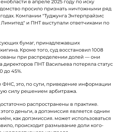
нобласти в апреле 2025 году по иску
едомство просило признать ничтожными ряд
 годах. Компании "Туджунга Энтерпрайзис
с Лимитед" и ПНТ выступали ответчиками по
сующих бумаг, принадлежавших
гина. Кроме того, суд восстановил 1008
рованы при распределении долей — они
та директоров ПНТ Васильева потеряла статус
0 до 45%.
 ФНС, это, по сути, приведение информации
ную силу решением арбитража.
достаточно распространены в практике.
 этого деньги, а допэмиссия является одним
риём, как допэмиссия. может использоваться
авило, происходит размывание доли кого-