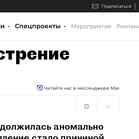
Подписаться
ки
Спецпроекты
Мероприятия
Реклам
стрение
Читайте нас в мессенджере Max
одолжилась аномально
пление стало причиной