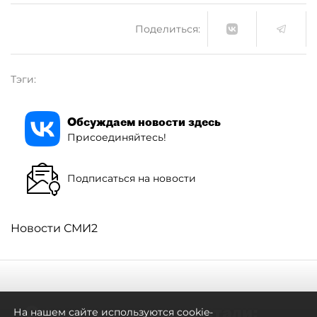
Поделиться:
Тэги:
Обсуждаем новости здесь
Присоединяйтесь!
Подписаться на новости
Новости СМИ2
Самостоятельными стали:
На нашем сайте используются cookie-