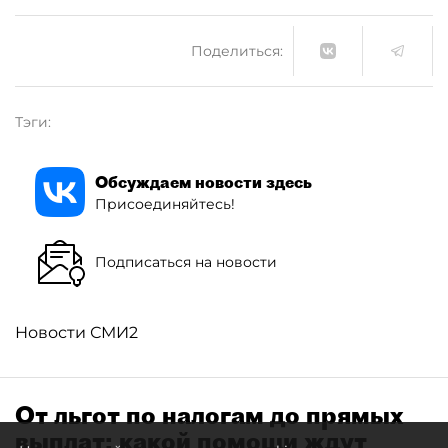
Поделиться:
Тэги:
Обсуждаем новости здесь
Присоединяйтесь!
Подписаться на новости
Новости СМИ2
От льгот по налогам до прямых
выплат: какой помощи ждут