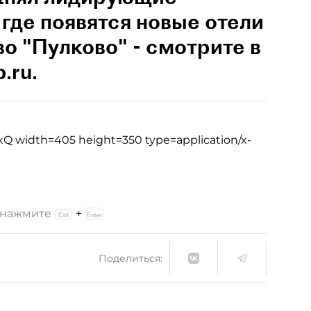
где появятся новые отели
о "Пулково" - смотрите в
.ru.
 width=405 height=350 type=application/x-
и нажмите
+
Поделиться: