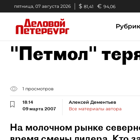
$
€
пятница, 07 августа 2026
81,41
94,06
Рубри
"Петмол" тер
1
просмотров
18:14
Алексей Дементьев
09 марта 2007
Все материалы автора
На молочном рынке северн
время смены лидера. Кто 