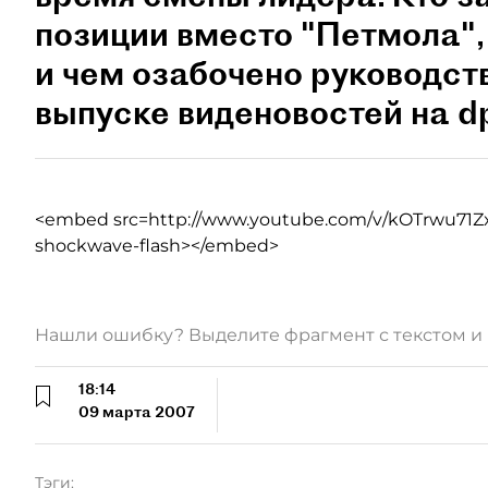
позиции вместо "Петмола", 
и чем озабочено руководств
выпуске виденовостей на dp
<embed src=http://www.youtube.com/v/kOTrwu71ZxQ
shockwave-flash></embed>
Нашли ошибку? Выделите фрагмент с текстом 
18:14
09 марта 2007
Тэги: