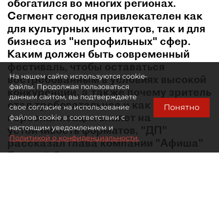
обогатился во многих регионах.
Сегмент сегодня привлекателен как
для культурных институтов, так и для
бизнеса из "непрофильных" сфер.
Каким должен быть современный
фестиваль, чтобы оставаться
На нашем сайте используются cookie-
востребованным в условиях высокой
файлы. Продолжая пользоваться
конкуренции, а также почему зритель
данным сайтом, вы подтверждаете
стал требовательнее и как
Понятно
свое согласие на использование
персонализация влияет на
файлов cookie в соответствии с
устойчивость форматов, "ДП"
настоящим уведомлением и
Политикой о конфиденциальности.
рассказал глава компании "Афиша"
Евгений Сидоров.
В какой момент лето перестало быть мёртвым
сезоном в сфере культурных событий?