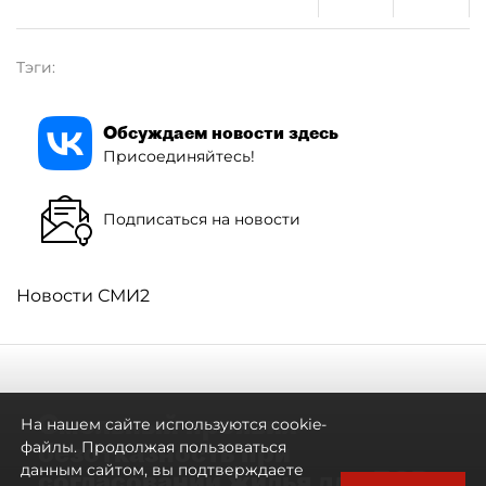
Тэги:
Обсуждаем новости здесь
Присоединяйтесь!
Подписаться на новости
Новости СМИ2
Смольный проявил
На нашем сайте используются cookie-
безотказность при
файлы. Продолжая пользоваться
данным сайтом, вы подтверждаете
согласовании жилья для ЛСР