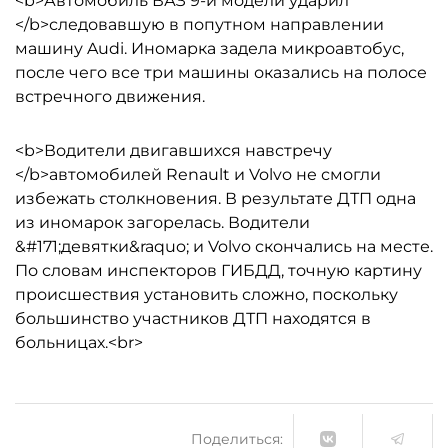
<b>Автомобиль ВАЗ 9-й модели ударил
</b>следовавшую в попутном направлении
машину Audi. Иномарка задела микроавтобус,
после чего все три машины оказались на полосе
встречного движения.
<b>Водители двигавшихся навстречу
</b>автомобилей Renault и Volvo не смогли
избежать столкновения. В результате ДТП одна
из иномарок загорелась. Водители
&#171;девятки&raquo; и Volvo скончались на месте.
По словам инспекторов ГИБДД, точную картину
происшествия установить сложно, поскольку
большинство участников ДТП находятся в
больницах.<br>
Поделиться: