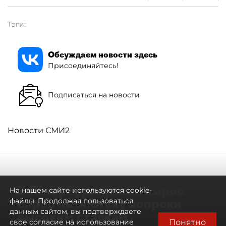
Тэги:
Обсуждаем новости здесь
Присоединяйтесь!
Подписаться на новости
Новости СМИ2
В Петербурге резко вырос
На нашем сайте используются cookie-
спрос на ипотеку вопреки
файлы. Продолжая пользоваться
данным сайтом, вы подтверждаете
высоким ставкам
Понятно
свое согласие на использование