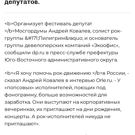
депутатов.
<b>Организует фестиваль депутат
</b>Мосгордумы Андрей Ковалев, солист рок-
группы &#171;Пилигрим&raquo; и основатель
группы девелоперских компаний «Экоофис»,
сообщили dp.ru в пресс-службе префектуры
Юго-Восточного административного округа.
<b>«Я хочу помочь рок-движению </b>в России, -
сказал Андрей Ковалев в интервью Orle.ru. - У
«попсовых» исполнителей, поющих под
фонограмму, больше возможностей для
заработка. Они выступают на корпоративных
вечеринках, их приглашают на дни рождения,
концерты. А рок-исполнителей никуда не
приглашают».