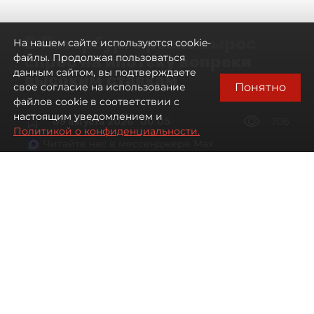
В Петербурге резко вырос
На нашем сайте используются cookie-
спрос на ипотеку вопреки
файлы. Продолжая пользоваться
данным сайтом, вы подтверждаете
высоким ставкам
Понятно
свое согласие на использование
файлов cookie в соответствии с
настоящим уведомлением и
09 августа 2026
00:05
706
Политикой о конфиденциальности.
Читайте нас в мессенджере Max
Евгений Петров
Все материалы автора
Автор фото:
Сергей Ермохин / "ДП"
Банки заметили рост спроса на
ипотеку в Петербурге. Несмотря на
снижение процентных ставок, она
всё ещё остаётся доступной лишь для