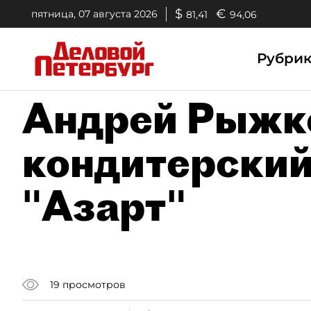
$
€
пятница, 07 августа 2026
81,41
94,06
Рубри
Андрей Рыжко
кондитерский
"Азарт"
19
просмотров