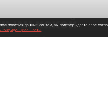
ным: какой
пользоваться данным сайтом, вы подтверждаете свое согла
о конфиденциальности.
дет возить
ых районов
о от темпов застройки окраин
Читайте нас в мессенджере Max