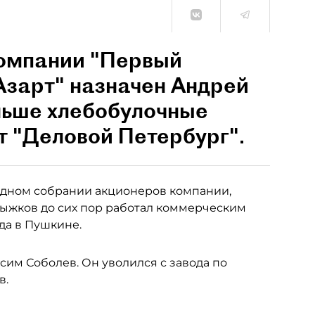
омпании "Первый
Азарт" назначен Андрей
ньше хлебобулочные
т "Деловой Петербург".
едном собрании акционеров компании,
Рыжков до сих пор работал коммерческим
да в Пушкине.
м Соболев. Он уволился с завода по
в.