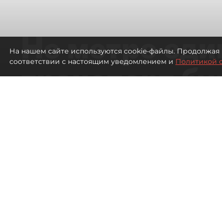
Не метро еди
На нашем сайте используются cookie-файлы. Продолжая 
соответствии с настоящим уведомлением и
Политикой 
транспорт бу
жителей нов
Петербурга
Развитие метро в Петербурге отстал
города
2147
просмотров