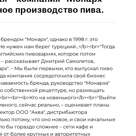
ное производство пива.
рендом "Монарх", однако в 1998 г. это
 нужен нам берег турецкий...</b><br>"Тогда
нглийских пивоварнях, которое потом
 – рассказывает Дмитрий Самолетов,
х". – Мы были первыми, кто выпускал пиво
года компания сосредоточила свой бизнес
знаваемость бренда, руководство "Монарха"
по собственной рецептуре, но размещать
<br><br><b>Кто на новенького</b><br>"Выйти
ивного, сейчас реально, – оценивает планы
ектор ООО "Аква", дистрибьютора
ько потому, что оно новое, и свои начальные
о бы гораздо сложнее – сети кафе и
 от более крупных и авторитетных