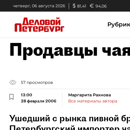
$
€
четверг, 06 августа 2026
81,41
94,06
Рубри
Продавцы чая
57
просмотров
13:00
Маргарита Рахнова
28 февраля 2006
Все материалы автора
Ушедший с рынка пивной б
Петербургский импортер ча