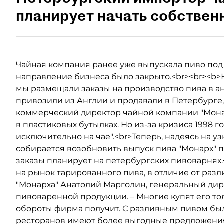
планирует начать собствен
Чайная компания ранее уже выпускала пиво под б
направление бизнеса было закрыто.<br><br><b>Не
мы размещали заказы на производство пива в а
привозили из Англии и продавали в Петербурге,
коммерческий директор чайной компании "Монар
в пластиковых бутылках. Но из-за кризиса 1998 
исключительно на чае".<br>Теперь, надеясь на у
собирается возобновить выпуск пива "Монарх" 
заказы планирует на петербургских пивоварнях.
на рынок тарированного пива, в отличие от разл
"Монарха" Анатолий Марголин, генеральный дир
пивоваренной продукции. – Многие купят его тол
обороты фирма получит. С разливным пивом был
ресторанов имеют более выгодные предложения