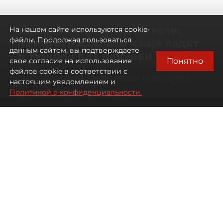
Самостоятельными стали:
На нашем сайте используются cookie-
петербуржцы всё чаще ездят
файлы. Продолжая пользоваться
данным сайтом, вы подтверждаете
в Турцию без покупки туров
Понятно
свое согласие на использование
файлов cookie в соответствии с
Петербуржцы стали чаще отдыхать в
настоящим уведомлением и
Турции без покупки туров
Политикой о конфиденциальности.
08 августа 2026
00:05
1189
Читайте нас в мессенджере Max
Дарья Дмитриева
Все материалы автора
Автор фото:
Михаил Тихонов / "ДП"
Петербуржцы стали чаще