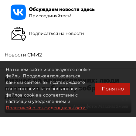
Обсуждаем новости здесь
Присоединяйтесь!
Подписаться на новости
Новости СМИ2
На нашем сайте используются cookie-
файлы. Продолжая пользоваться
Бизнес на впечатлениях: люди
данным сайтом, вы подтверждаете
платят за событие, собранное
Понятно
свое согласие на использование
для них
файлов cookie в соответствии с
настоящим уведомлением и
Автор фото:
Максим Змеев
Политикой о конфиденциальности.
04 августа 2026
15:51
755
Читайте нас в мессенджере Max