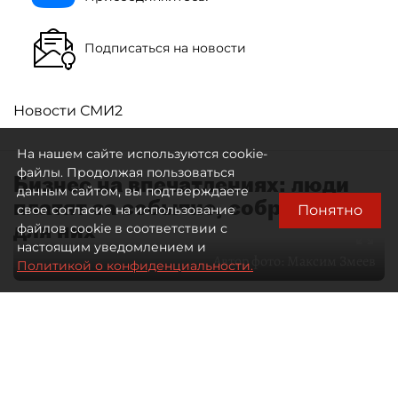
Подписаться на новости
Новости СМИ2
На нашем сайте используются cookie-
файлы. Продолжая пользоваться
Бизнес на впечатлениях: люди
данным сайтом, вы подтверждаете
платят за событие, собранное
Понятно
свое согласие на использование
для них
файлов cookie в соответствии с
настоящим уведомлением и
Автор фото:
Максим Змеев
Политикой о конфиденциальности.
04 августа 2026
15:51
2664
Читайте нас в мессенджере Max
dp.ru
Все материалы автора