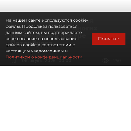
Летний сезон оказался
На нашем сайте используются cookie-
провальным для многих
файлы. Продолжая пользоваться
данным сайтом, вы подтверждаете
ресторанов в центре
Понятно
свое согласие на использование
Петербурга
файлов cookie в соответствии с
настоящим уведомлением и
Политикой о конфиденциальности.
06 августа 2026
00:00
250
Читайте нас в мессенджере Max
Дарья Дмитриева
Все материалы автора
Автор фото:
Мартьян Фролов / "ДП"
Петербургские рестораторы
столкнулись со снижением трафика