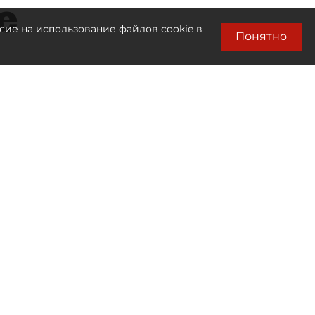
е
сие на использование файлов cookie в
Понятно
Читайте также:
Удар по складам в
Ленобласти и Подмосковье
расследуют по статье о
теракте