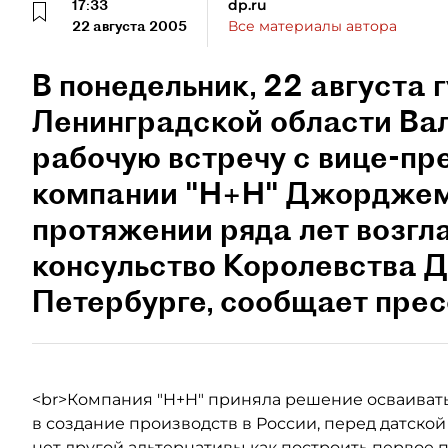
17:33
dp.ru
22 августа 2005
Все материалы автора
В понедельник, 22 августа 
Ленинградской области Ва
рабочую встречу с вице-пр
компании "Н+Н" Джорджем
протяжении ряда лет возгл
консульство Королевства Д
Петербурге, сообщает пре
<br>Компания "H+H" приняла решение осваиват
в создание производств в России, перед датской
нет другой альтернативы как построить первое 