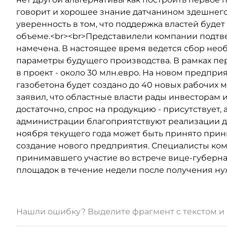
говорит и хорошее знание датчанином здешнего
уверенность в том, что поддержка властей буде
объеме.<br><br>Представилели компании подтв
намечена. В настоящее время ведется сбор не
параметры будущего производства. В рамках пе
в проект - около 30 млн.евро. На новом предпри
газобетона будет создано до 40 новых рабочих 
заявил, что областные власти рады инвесторам 
достаточно, спрос на продукцию - присутствует
администрации благоприятствуют реализации дан
ноября текущего года может быть принято при
создание нового предприятия. Специалисты ком
принимавшего участие во встрече вице-губерна
площадок в течение недели после получения н
Нашли ошибку? Выделите фрагмент с текстом 