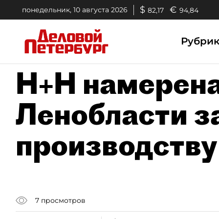
$
€
понедельник, 10 августа 2026
82,17
94,84
Рубри
H+H намерена
Ленобласти з
производству
7
просмотров