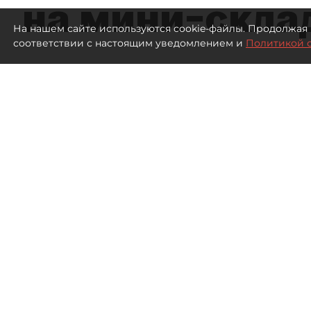
на мини–скла
На нашем сайте используются cookie-файлы. Продолжая 
соответствии с настоящим уведомлением и
Политикой 
576
просмотров
00:03
Евгения Иванова
10 августа 2026
Все материалы автора
Пожары на складах Wildberr
логистическую систему са
но и весь рынок складской
Петербурга и Ленобласти. 
не огромные терминалы, а 