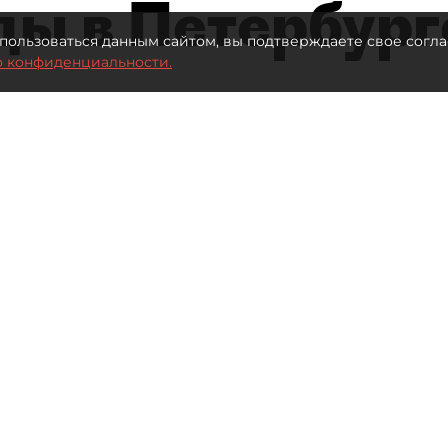
ды в Петербург
пользоваться данным сайтом, вы подтверждаете свое согла
о конфиденциальности.
Автор фото:
Stokkete / Shutterstock / FOTODOM
Читайте нас в мессенджере Max
ies изменят не только
мого маркетплейса,
 недвижимости
Востребованы теперь
небольшие объекты.