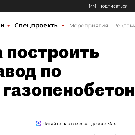
Подписаться
ки
Спецпроекты
Мероприятия
Реклам
 построить
авод по
 газопенобето
Читайте нас в мессенджере Max