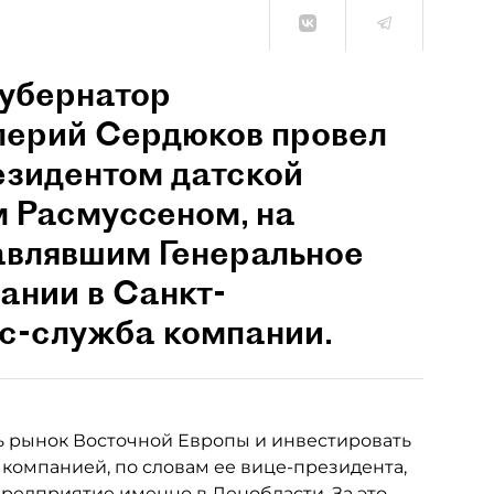
губернатор
лерий Сердюков провел
езидентом датской
 Расмуссеном, на
авлявшим Генеральное
ании в Санкт-
сс-служба компании.
ь рынок Восточной Европы и инвестировать
 компанией, по словам ее вице-президента,
предприятие именно в Ленобласти. За это