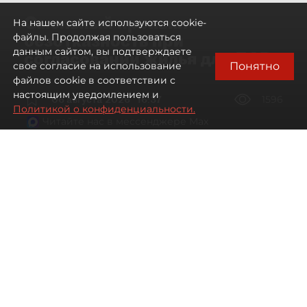
Смольный проявил
На нашем сайте используются cookie-
безотказность при
файлы. Продолжая пользоваться
данным сайтом, вы подтверждаете
согласовании жилья для ЛСР
Понятно
свое согласие на использование
файлов cookie в соответствии с
настоящим уведомлением и
06 августа 2026
16:37
1596
Политикой о конфиденциальности.
Читайте нас в мессенджере Max
Павел Никифоров, Евгения Иванова
Все материалы автора
Автор фото:
Сергей Ермохин / "ДП"
"Группа ЛСР" оказалась главным бенефициаром
второго в 2026 году заседания