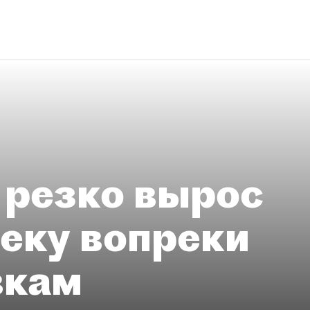
 резко вырос
теку вопреки
вкам