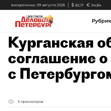
$
€
воскресенье, 09 августа 2026
82,17
94,84
Рубри
Курганская о
соглашение о
с Петербурго
5
просмотров