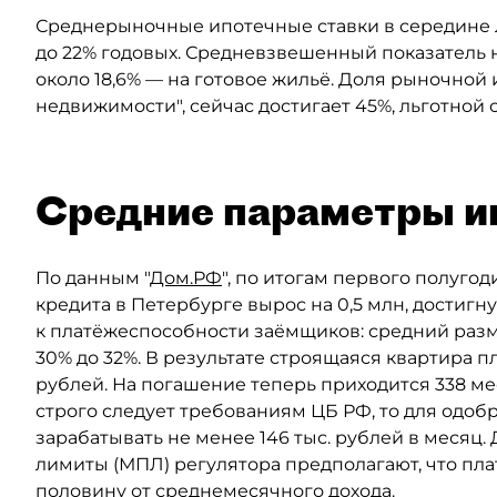
Среднерыночные ипотечные ставки в середине ле
до 22% годовых. Средневзвешенный показатель н
около 18,6% — на готовое жильё. Доля рыночной 
недвижимости", сейчас достигает 45%, льготной
Средние параметры и
По данным "
Дом.РФ
", по итогам первого полуго
кредита в Петербурге вырос на 0,5 млн, достигн
к платёжеспособности заёмщиков: средний разм
30% до 32%. В результате строящаяся квартира п
рублей. На погашение теперь приходится 338 мес
строго следует требованиям ЦБ РФ, то для одо
зарабатывать не менее 146 тыс. рублей в меся
лимиты (МПЛ) регулятора предполагают, что пл
половину от среднемесячного дохода.