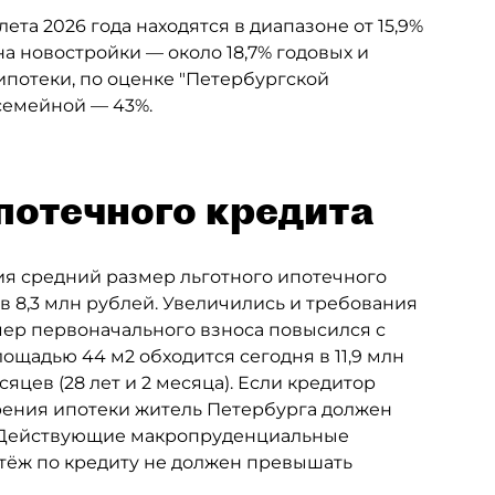
та 2026 года находятся в диапазоне от 15,9%
а новостройки — около 18,7% годовых и
ипотеки, по оценке "Петербургской
 семейной — 43%.
потечного кредита
дия средний размер льготного ипотечного
ув 8,3 млн рублей. Увеличились и требования
ер первоначального взноса повысился с
лощадью 44 м2 обходится сегодня в 11,9 млн
яцев (28 лет и 2 месяца). Если кредитор
брения ипотеки житель Петербурга должен
ц. Действующие макропруденциальные
атёж по кредиту не должен превышать