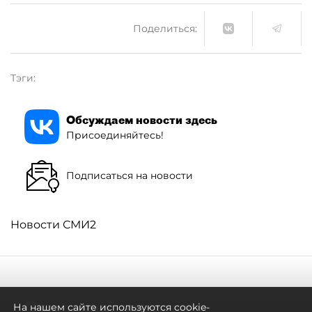
Поделиться:
Тэги:
Обсуждаем новости здесь
Присоединяйтесь!
Подписаться на новости
Новости СМИ2
Смольный проявил
На нашем сайте используются cookie-