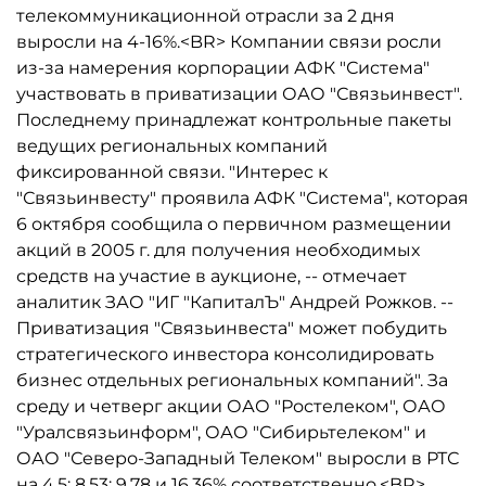
телекоммуникационной отрасли за 2 дня
выросли на 4-16%.<BR> Компании связи росли
из-за намерения корпорации АФК "Система"
участвовать в приватизации ОАО "Связьинвест".
Последнему принадлежат контрольные пакеты
ведущих региональных компаний
фиксированной связи. "Интерес к
"Связьинвесту" проявила АФК "Система", которая
6 октября сообщила о первичном размещении
акций в 2005 г. для получения необходимых
средств на участие в аукционе, -- отмечает
аналитик ЗАО "ИГ "КапиталЪ" Андрей Рожков. --
Приватизация "Связьинвеста" может побудить
стратегического инвестора консолидировать
бизнес отдельных региональных компаний". За
среду и четверг акции ОАО "Ростелеком", ОАО
"Уралсвязьинформ", ОАО "Сибирьтелеком" и
ОАО "Северо-Западный Телеком" выросли в РТС
на 4,5; 8,53; 9,78 и 16,36% соответственно.<BR>