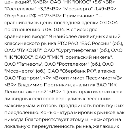
цен акций*, %<BR> ОАО "НК "ЮКОС" +5,61<BR>
"Ростелеком" +3,38<BR> "Мосэнерго" -1,49<BR>
Сбербанк РФ +0,23<BR> Примечание: * --
сравнивались цены последней сделки 07.10.04
по отношению к 06.10.04. В список для
сравнения входят 9 наиболее ликвидных акций
классического рынка РТС: РАО "ЕЭС России" (об.),
ОАО "ЛУКОЙЛ", ОАО "Сургутнефтегаз" (об.), ОАО
"НК "ЮКОС", ОАО "ГМК "Норильский никель",
ОАО "Татнефть", ОАО "Ростелеком" (об.), ОАО
"Мосэнерго" (об.), ОАО "Сбербанк РФ", а также
ОАО "Газпром". <P> <B>оптимист Пессимист</B>
<BR> Владимир Портянкин, аналитик ЗАО "ИК
Ленмонтажстрой":<BR> "Цены практически всех
ликвидных секторов вернулись к весенним
максимумам и готовы предпринять попытку к их
преодолению. Конъюнктура мировых рынков как
никогда благоприятствует этому и, несмотря на
локальную перекупленность рынка, желающих