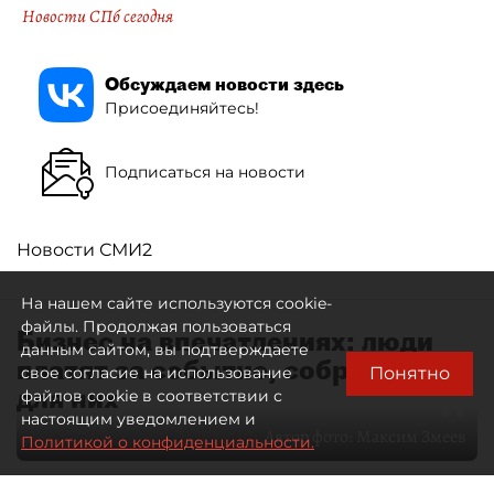
Новости СПб сегодня
Обсуждаем новости здесь
Присоединяйтесь!
Подписаться на новости
Новости СМИ2
На нашем сайте используются cookie-
файлы. Продолжая пользоваться
Бизнес на впечатлениях: люди
данным сайтом, вы подтверждаете
платят за событие, собранное
Понятно
свое согласие на использование
для них
файлов cookie в соответствии с
настоящим уведомлением и
Автор фото:
Максим Змеев
Политикой о конфиденциальности.
04 августа 2026
15:51
1642