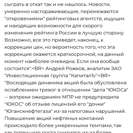
сыграть в откат так и не нашлось. Новости,
умеренно настораживающие, перемежаются
"откровениями" рейтинговых агентств, ищущих
и находящих возможности для скорого
изменения рейтинга России в лучшую сторону.
Возможно, все это приведет, наконец, к
коррекции цен, но вероятность того, что эта
коррекция окажется краткосрочной, на данный
момент наиболее очевидна. Если она вообще
состоится".<BR> Андрей Рожков, аналитик ЗАО
"Инвестиционная группа "КапиталЪ":<BR>
"Восходящая динамика акций была обусловлена
ослаблением тревог в отношении "дела "ЮКОСа"
-- вопреки ожиданиям МПР не предупредила
"ЮКОС" об отзыве лицензий его "дочки"
"Юганскнефтегаза" из-за налоговых нарушений.
Повышение акций нефтяных компаний
происходило более умеренными темпами, так
как потенциал роста снизился из-за более