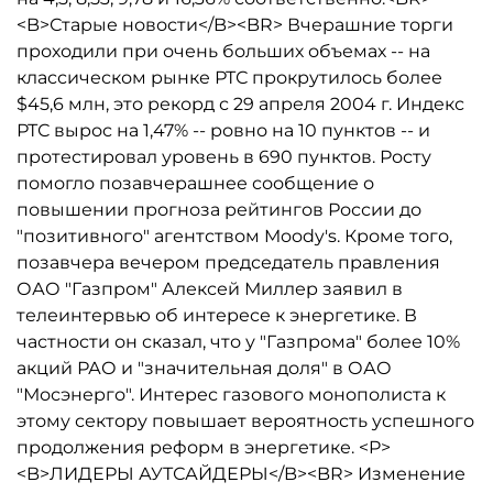
<B>Старые новости</B><BR> Вчерашние торги
проходили при очень больших объемах -- на
классическом рынке РТС прокрутилось более
$45,6 млн, это рекорд с 29 апреля 2004 г. Индекс
РТС вырос на 1,47% -- ровно на 10 пунктов -- и
протестировал уровень в 690 пунктов. Росту
помогло позавчерашнее сообщение о
повышении прогноза рейтингов России до
"позитивного" агентством Moody's. Кроме того,
позавчера вечером председатель правления
ОАО "Газпром" Алексей Миллер заявил в
телеинтервью об интересе к энергетике. В
частности он сказал, что у "Газпрома" более 10%
акций РАО и "значительная доля" в ОАО
"Мосэнерго". Интерес газового монополиста к
этому сектору повышает вероятность успешного
продолжения реформ в энергетике. <P>
<B>ЛИДЕРЫ АУТСАЙДЕРЫ</B><BR> Изменение