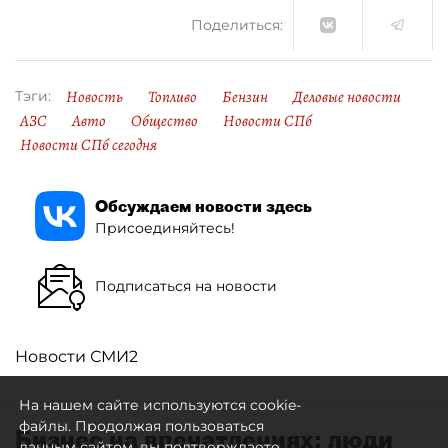
Поделиться:
Новость
Топливо
Бензин
Деловые новости
Тэги:
АЗС
Авто
Общество
Новости СПб
Новости СПб сегодня
Обсуждаем новости здесь
Присоединяйтесь!
Подписаться на новости
Новости СМИ2
На нашем сайте используются cookie-
файлы. Продолжая пользоваться
Бизнес на впечатлениях: люди
данным сайтом, вы подтверждаете