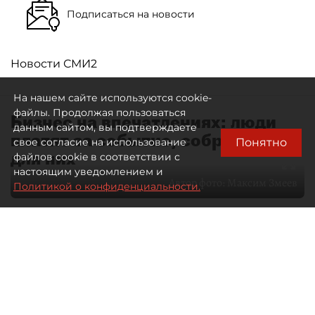
Подписаться на новости
Новости СМИ2
На нашем сайте используются cookie-
файлы. Продолжая пользоваться
Бизнес на впечатлениях: люди
данным сайтом, вы подтверждаете
платят за событие, собранное
Понятно
свое согласие на использование
для них
файлов cookie в соответствии с
настоящим уведомлением и
Автор фото:
Максим Змеев
Политикой о конфиденциальности.
04 августа 2026
15:51
2810
Читайте нас в мессенджере Max
dp.ru
Все материалы автора