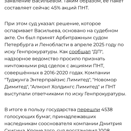
заявление Васильевой. Таким образом, её пакет
составляет сейчас 45% акций ПНТ.
При этом суд указал: решение, которое
оспаривает Васильева, основано на судебном
акте. Он был принят Арбитражным судом
Петербурга и Ленобласти в апреле 2025 году по
иску Генпрокуратуры. Как
сообщал
"ДП",
надзорное ведомство просило признать
ничтожными ряд сделок с акциями ПНТ,
совершённых в 2016-2020 годах. Компании
"Туджунга Энтерпрайзис Лимитед", "Новомор
Димитед", "Алмонт Холдингс Лимитед" и ПНТ
выступали ответчиками по иску Генпрокуратуры.
В итоге в пользу государства
перешли
4538
голосующих бумаг, принадлежавших
наследникам сооснователя компании Дмитрия
Скигина. Кроме того, суд восстановил 1008