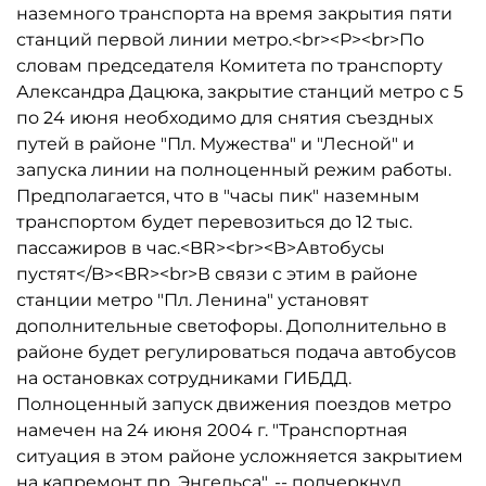
наземного транспорта на время закрытия пяти
станций первой линии метро.<br><P><br>По
словам председателя Комитета по транспорту
Александра Дацюка, закрытие станций метро с 5
по 24 июня необходимо для снятия съездных
путей в районе "Пл. Мужества" и "Лесной" и
запуска линии на полноценный режим работы.
Предполагается, что в "часы пик" наземным
транспортом будет перевозиться до 12 тыс.
пассажиров в час.<BR><br><B>Автобусы
пустят</B><BR><br>В связи с этим в районе
станции метро "Пл. Ленина" установят
дополнительные светофоры. Дополнительно в
районе будет регулироваться подача автобусов
на остановках сотрудниками ГИБДД.
Полноценный запуск движения поездов метро
намечен на 24 июня 2004 г. "Транспортная
ситуация в этом районе усложняется закрытием
на капремонт пр. Энгельса", -- подчеркнул