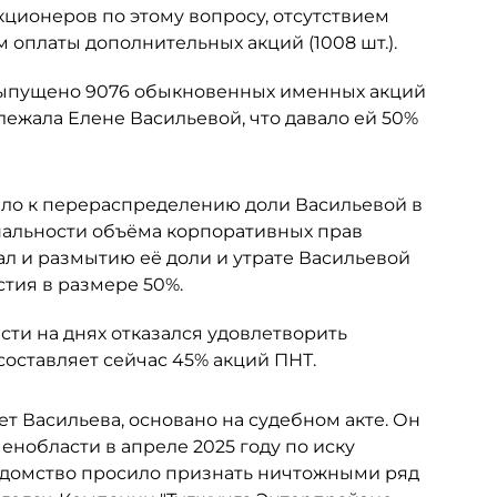
кционеров по этому вопросу, отсутствием
 оплаты дополнительных акций (1008 шт.).
 выпущено 9076 обыкновенных именных акций
ежала Елене Васильевой, что давало ей 50%
ело к перераспределению доли Васильевой в
альности объёма корпоративных прав
ал и размытию её доли и утрате Васильевой
тия в размере 50%.
ти на днях отказался удовлетворить
составляет сейчас 45% акций ПНТ.
ет Васильева, основано на судебном акте. Он
нобласти в апреле 2025 году по иску
едомство просило признать ничтожными ряд