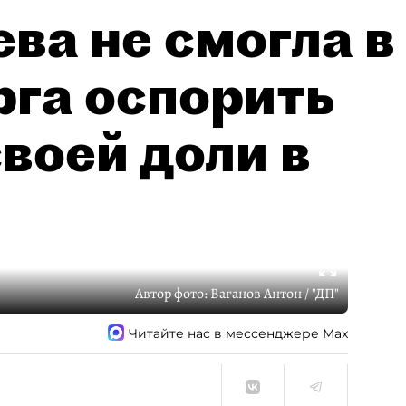
ва не смогла в
рга оспорить
воей доли в
Автор фото:
Ваганов Антон / "ДП"
Читайте нас в мессенджере Max