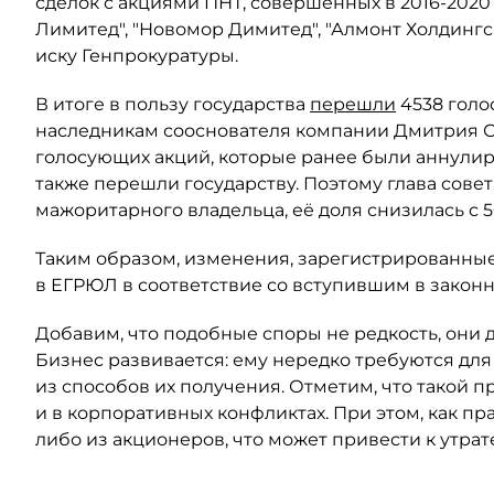
сделок с акциями ПНТ, совершённых в 2016-2020
Лимитед", "Новомор Димитед", "Алмонт Холдинг
иску Генпрокуратуры.
В итоге в пользу государства
перешли
4538 голо
наследникам сооснователя компании Дмитрия Ски
голосующих акций, которые ранее были аннули
также перешли государству. Поэтому глава сове
мажоритарного владельца, её доля снизилась с 5
Таким образом, изменения, зарегистрированные
в ЕГРЮЛ в соответствие со вступившим в закон
Добавим, что подобные споры не редкость, они 
Бизнес развивается: ему нередко требуются для
из способов их получения. Отметим, что такой п
и в корпоративных конфликтах. При этом, как пр
либо из акционеров, что может привести к утрат