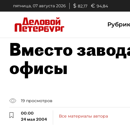
$
€
пятница, 07 августа 2026
82,17
94,84
Рубри
Вместо завод
офисы
19
просмотров
00:00
Все материалы автора
24 мая 2004