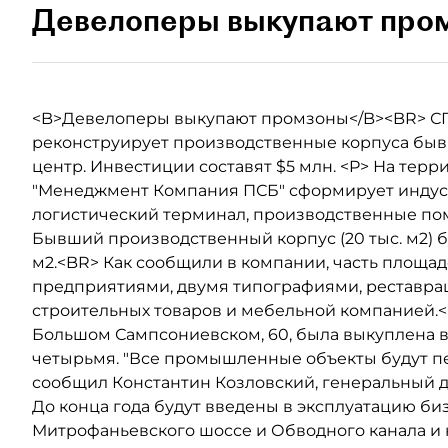
Девелоперы выкупают про
<B>Девелоперы выкупают промзоны</B><BR> СП
реконструирует производственные корпуса бывш
центр. Инвестиции составят $5 млн. <P> На терр
"Менеджмент Компания ПСБ" сформирует индуст
логистический терминал, производственные по
Бывший производственный корпус (20 тыс. м2) б
м2.<BR> Как сообщили в компании, часть площа
предприятиями, двумя типографиями, реставра
строительных товаров и мебельной компанией.
Большом Сампсониевском, 60, была выкуплена в 
четырьмя. "Все промышленные объекты будут п
сообщил Константин Козловский, генеральный 
До конца года будут введены в эксплуатацию биз
Митрофаньевского шоссе и Обводного канала и н