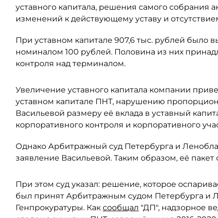
уставного капитала, решения самого собрания а
изменений к действующему уставу и отсутствием
При уставном капитале 907,6 тыс. рублей было
номиналом 100 рублей. Половина из них принадл
контроля над терминалом.
Увеличение уставного капитала компании прив
уставном капитале ПНТ, нарушению пропорцион
Васильевой размеру её вклада в уставный капит
корпоративного контроля и корпоративного учас
Однако Арбитражный суд Петербурга и Леноблас
заявление Васильевой. Таким образом, её пакет 
При этом суд указал: решение, которое оспарива
был принят Арбитражным судом Петербурга и Ле
Генпрокуратуры. Как
сообщал
"ДП", надзорное в