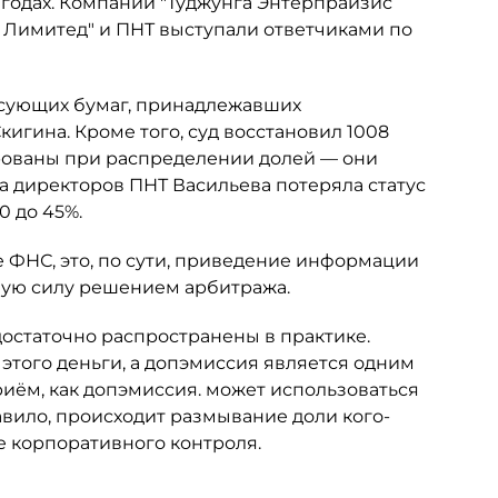
 годах. Компании "Туджунга Энтерпрайзис
с Лимитед" и ПНТ выступали ответчиками по
сующих бумаг, принадлежавших
гина. Кроме того, суд восстановил 1008
рованы при распределении долей — они
та директоров ПНТ Васильева потеряла статус
0 до 45%.
 ФНС, это, по сути, приведение информации
ную силу решением арбитража.
достаточно распространены в практике.
 этого деньги, а допэмиссия является одним
риём, как допэмиссия. может использоваться
авило, происходит размывание доли кого-
е корпоративного контроля.