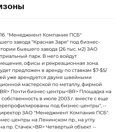
мзоны
б. "Менеджмент Компания ПСБ"
его завода "Красная Заря" под бизнес-
итории бывшего завода (26 тыс. м2) ЗАО
риальный парк. В него войдут
мещения, офисы и рекреационная зона.
удет предложен в аренду по ставкам $7-$5/
дей уже арендуется двумя швейными
ционной мастерской по металлу, фирмой
<BR> Почти бизнес-центры<BR> Площадка на
собственность в июле 2003 г. вместе с еще
ерепрофилированы под бизнес-центры", --
директор ЗАО "Менеджмент Компания ПСБ".
нес-центры на Ленинском пр., на углу
а пр. Стачек.<BR> Четвертый объект --