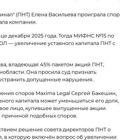
нал" (ПНТ) Елена Васильева проиграла спор
ала компании.
це декабря 2025 года. Тогда МИФНС №15 по
ЮЛ — увеличение уставного капитала ПНТ с
ьева, владеющая 45% пакетом акций ПНТ,
нобласти. Она просила суд признать
 устранить допущенные нарушения.
шения споров Maxima Legal Сергей Бакешин,
вного капитала может уменьшиться его доля,
овое лицо, купившее выпущенные акции.
ся причиной подобных споров.
ствием решения совета директоров ПНТ о
я, в которую включён вопрос об увеличении