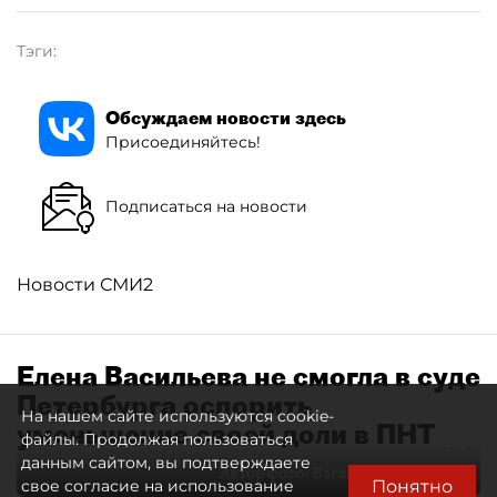
Тэги:
Обсуждаем новости здесь
Присоединяйтесь!
Подписаться на новости
Новости СМИ2
Елена Васильева не смогла в суде
Петербурга оспорить
На нашем сайте используются cookie-
уменьшение своей доли в ПНТ
файлы. Продолжая пользоваться
данным сайтом, вы подтверждаете
Автор фото:
Ваганов Антон / "ДП"
Понятно
свое согласие на использование